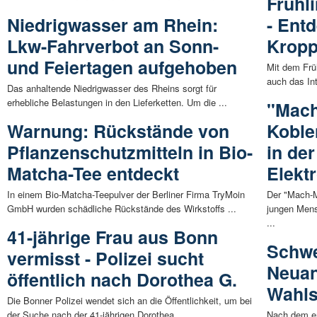
Frühli
Niedrigwasser am Rhein:
- Ent
Lkw-Fahrverbot an Sonn-
Kropp
und Feiertagen aufgehoben
Mit dem Frü
auch das In
Das anhaltende Niedrigwasser des Rheins sorgt für
erhebliche Belastungen in den Lieferketten. Um die ...
"Mach
Warnung: Rückstände von
Koble
Pflanzenschutzmitteln in Bio-
in der
Matcha-Tee entdeckt
Elekt
In einem Bio-Matcha-Teepulver der Berliner Firma TryMoin
Der "Mach-M
GmbH wurden schädliche Rückstände des Wirkstoffs ...
jungen Mens
...
41-jährige Frau aus Bonn
Schwe
vermisst - Polizei sucht
Neuan
öffentlich nach Dorothea G.
Wahls
Die Bonner Polizei wendet sich an die Öffentlichkeit, um bei
der Suche nach der 41-jährigen Dorothea ...
Nach dem e