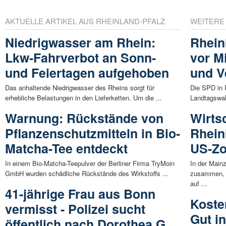
AKTUELLE ARTIKEL AUS RHEINLAND-PFALZ
WEITERE
Niedrigwasser am Rhein:
Rhein
Lkw-Fahrverbot an Sonn-
vor Mi
und Feiertagen aufgehoben
und V
Das anhaltende Niedrigwasser des Rheins sorgt für
Die SPD in 
erhebliche Belastungen in den Lieferketten. Um die ...
Landtagswahl
Warnung: Rückstände von
Wirts
Pflanzenschutzmitteln in Bio-
Rhein
Matcha-Tee entdeckt
US-Zol
In einem Bio-Matcha-Teepulver der Berliner Firma TryMoin
In der Main
GmbH wurden schädliche Rückstände des Wirkstoffs ...
zusammen, u
auf ...
41-jährige Frau aus Bonn
Koste
vermisst - Polizei sucht
Gut in
öffentlich nach Dorothea G.