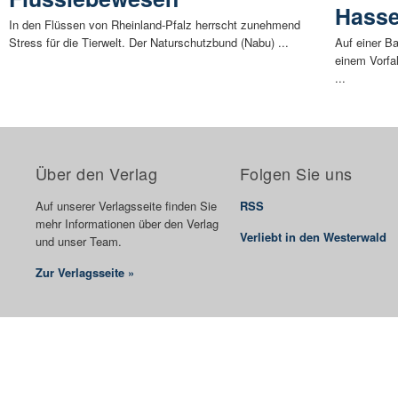
Hasse
In den Flüssen von Rheinland-Pfalz herrscht zunehmend
Stress für die Tierwelt. Der Naturschutzbund (Nabu) ...
Auf einer B
einem Vorfa
...
Über den Verlag
Folgen Sie uns
Auf unserer Verlagsseite finden Sie
RSS
mehr Informationen über den Verlag
Verliebt in den Westerwald
und unser Team.
Zur Verlagsseite »