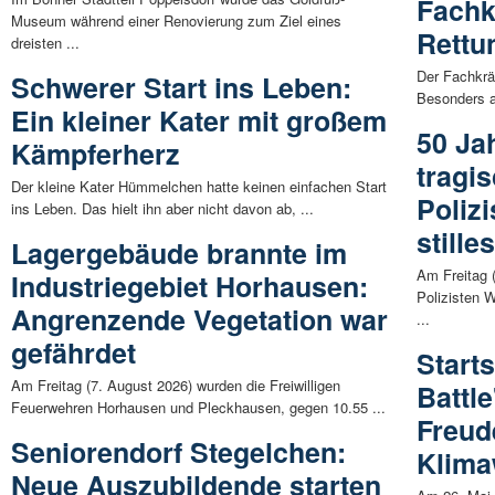
Fachk
Museum während einer Renovierung zum Ziel eines
Rettu
dreisten ...
Der Fachkrä
Schwerer Start ins Leben:
Besonders a
Ein kleiner Kater mit großem
50 Ja
Kämpferherz
tragi
Der kleine Kater Hümmelchen hatte keinen einfachen Start
Polizi
ins Leben. Das hielt ihn aber nicht davon ab, ...
still
Lagergebäude brannte im
Am Freitag (
Industriegebiet Horhausen:
Polizisten 
Angrenzende Vegetation war
...
gefährdet
Start
Am Freitag (7. August 2026) wurden die Freiwilligen
Battl
Feuerwehren Horhausen und Pleckhausen, gegen 10.55 ...
Freud
Seniorendorf Stegelchen:
Klima
Neue Auszubildende starten