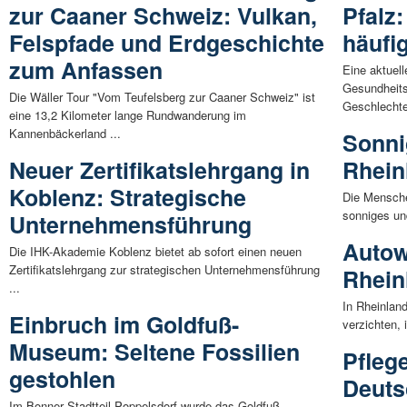
zur Caaner Schweiz: Vulkan,
Pfalz
Felspfade und Erdgeschichte
häufi
zum Anfassen
Eine aktuell
Gesundheits
Die Wäller Tour "Vom Teufelsberg zur Caaner Schweiz" ist
Geschlechte
eine 13,2 Kilometer lange Rundwanderung im
Kannenbäckerland ...
Sonni
Neuer Zertifikatslehrgang in
Rhein
Koblenz: Strategische
Die Mensche
sonniges un
Unternehmensführung
Autow
Die IHK-Akademie Koblenz bietet ab sofort einen neuen
Zertifikatslehrgang zur strategischen Unternehmensführung
Rhein
...
In Rheinlan
Einbruch im Goldfuß-
verzichten, 
Museum: Seltene Fossilien
Pfleg
gestohlen
Deuts
Im Bonner Stadtteil Poppelsdorf wurde das Goldfuß-