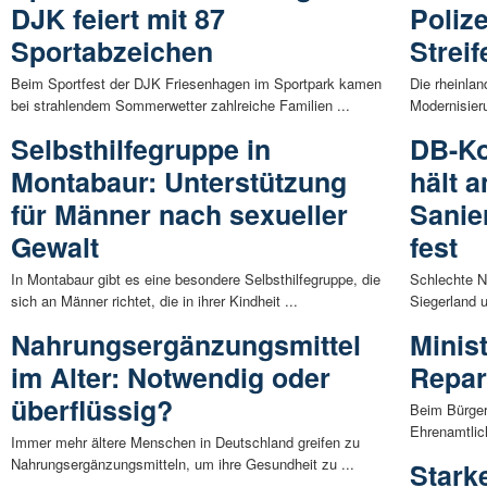
DJK feiert mit 87
Poliz
Sportabzeichen
Strei
Beim Sportfest der DJK Friesenhagen im Sportpark kamen
Die rheinlan
bei strahlendem Sommerwetter zahlreiche Familien ...
Modernisieru
Selbsthilfegruppe in
DB-Ko
Montabaur: Unterstützung
hält a
für Männer nach sexueller
Sanie
Gewalt
fest
In Montabaur gibt es eine besondere Selbsthilfegruppe, die
Schlechte N
sich an Männer richtet, die in ihrer Kindheit ...
Siegerland u
Nahrungsergänzungsmittel
Minis
im Alter: Notwendig oder
Repar
überflüssig?
Beim Bürge
Ehrenamtlic
Immer mehr ältere Menschen in Deutschland greifen zu
Nahrungsergänzungsmitteln, um ihre Gesundheit zu ...
Stark