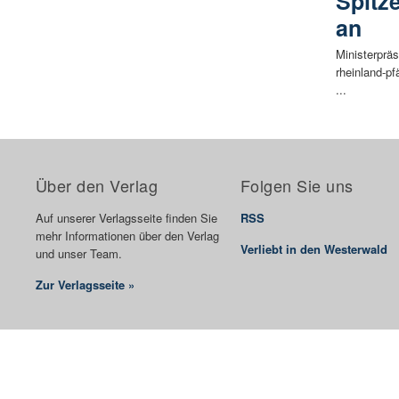
Spitz
an
Ministerprä
rheinland-pf
...
Über den Verlag
Folgen Sie uns
Auf unserer Verlagsseite finden Sie
RSS
mehr Informationen über den Verlag
Verliebt in den Westerwald
und unser Team.
Zur Verlagsseite »