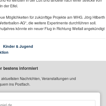
und 45 Minuten in der Luft und landete nach einer Strecke von
n der Eifel.
neue Möglichkeiten für zukünftige Projekte am WHG. Jörg Hilberth
Wetterballon-AG", die weitere Experimente durchführen soll.
ljahres könnte ein neuer Flug in Richtung Weltall angekündigt
n
Kinder & Jugend
ktion
r bestens informiert
 aktuellsten Nachrichten, Veranstaltungen und
quem ins Postfach.