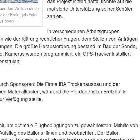
das Projekt initiiert hatte, konnte auf die
motivierte Unterstützung seiner Schüler
über den Wolken einen
 der Erdkugel.(Foto:
zählen.
uslöser)
In verschiedenen Arbeitsgruppen
n wie der Klärung rechtlicher Fragen, dem Stellen von Anträgen
ungen. Die größte Herausforderung bestand im Bau der Sonde,
te. Kameras wurden programmiert, ein GPS-Tracker installiert
nstruiert.
 durch Sponsoren: Die Firma IBA Trockenausbau und der
en Materialkosten, während die Pferdepension Bretzhof in
ur Verfügung stellte.
hlt, um optimale Flugbedingungen zu gewährleisten. Mithilfe von
ufstieg des Ballons filmen und beobachten. Der Ballon