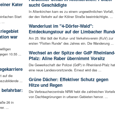
leiner Kater
sucht Geschädigte
In Altenkirchen kam es zu einem ungewöhnlichen Vorfall,
infachen Start
der den Verkehr auf der Kölner Straße beeinträchtigte. ...
 ...
Wanderlust im "4-Dörfer-Wald":
riegebiet
Entdeckungstour auf der Limbacher Rund
tion war
Am 25. Mai lädt der Kultur- und Verkehrsverein (KuV) zur
ersten "Flotten Runde" des Jahres ein. Die Wanderung ...
willigen
Wechsel an der Spitze der GdP Rheinland
egen 10.55 ...
Pfalz: Aline Raber übernimmt Vorsitz
Die Gewerkschaft der Polizei (GdP) in Rheinland-Pfalz ha
egekarriere
eine neue Landesvorsitzende. Erneut wird das ...
t auf die
Grüne Dächer: Effektiver Schutz gegen
szubildende ...
Hitze und Regen
 befahrbar:
Die Verbraucherzentrale NRW hebt die zahlreichen Vorteil
von Dachbegrünungen in urbanen Gebieten hervor. ...
aße 26 in
r. ...