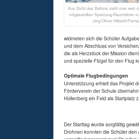
Aus Sicht des Ballons sieht man weit 
mitgesandten Spielzeug-Raumfahrer vor
Jörg-Oliver Hilberth/Ferna
widmeten sich die Schüler Aufgabe
und dem Abschluss von Versicher
die als Herzstück der Mission dien
und spezielle Flügel für den Flug ko
Optimale Flugbedingungen
Unterstützung erhielt das Projekt
Förderverein der Schule übernahm
Hüllenberg ein Feld als Startplatz z
Der Starttag wurde sorgfältig gewä
Drohnen konnten die Schüler den A