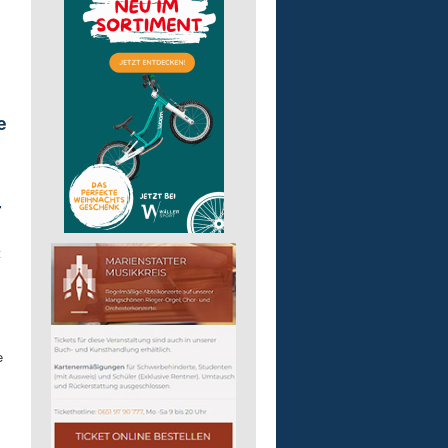
e
-
t
e