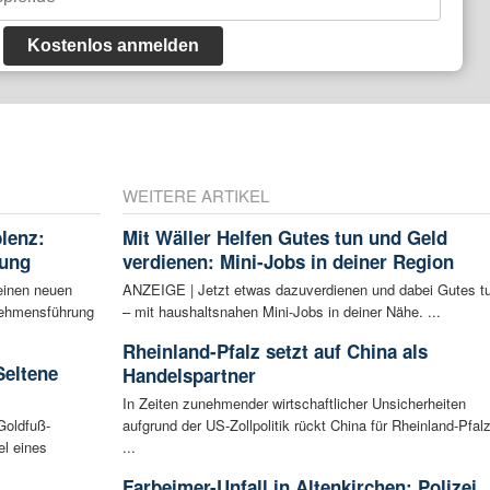
Kostenlos anmelden
WEITERE ARTIKEL
blenz:
Mit Wäller Helfen Gutes tun und Geld
rung
verdienen: Mini-Jobs in deiner Region
einen neuen
ANZEIGE | Jetzt etwas dazuverdienen und dabei Gutes t
rnehmensführung
– mit haushaltsnahen Mini-Jobs in deiner Nähe. ...
Rheinland-Pfalz setzt auf China als
Seltene
Handelspartner
In Zeiten zunehmender wirtschaftlicher Unsicherheiten
Goldfuß-
aufgrund der US-Zollpolitik rückt China für Rheinland-Pfal
l eines
...
Farbeimer-Unfall in Altenkirchen: Polizei