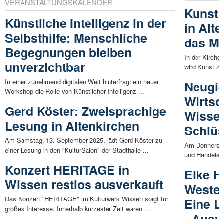
VERANSTALTUNGSKALENDER
Kunst
Künstliche Intelligenz in der
in Al
Selbsthilfe: Menschliche
das M
Begegnungen bleiben
In der Kirc
unverzichtbar
wird Kunst z
In einer zunehmend digitalen Welt hinterfragt ein neuer
Neugi
Workshop die Rolle von Künstlicher Intelligenz ...
Wirts
Gerd Köster: Zweisprachige
Wisse
Lesung in Altenkirchen
Schlü
Am Samstag, 13. September 2025, lädt Gerd Köster zu
Am Donnerst
einer Lesung in den "KulturSalon" der Stadthalle ...
und Handel
Konzert HERITAGE in
Elke 
Wissen restlos ausverkauft
Weste
Das Konzert "HERITAGE" im Kulturwerk Wissen sorgt für
Eine 
großes Interesse. Innerhalb kürzester Zeit waren ...
- Aus