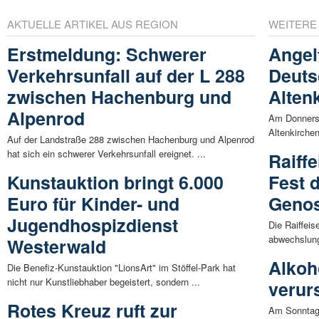
AKTUELLE ARTIKEL AUS REGION
WEITERE
Erstmeldung: Schwerer
Angel
Verkehrsunfall auf der L 288
Deuts
zwischen Hachenburg und
Alten
Alpenrod
Am Donnerst
Altenkirchen
Auf der Landstraße 288 zwischen Hachenburg und Alpenrod
hat sich ein schwerer Verkehrsunfall ereignet. ...
Raiff
Kunstauktion bringt 6.000
Fest 
Euro für Kinder- und
Genos
Jugendhospizdienst
Die Raiffeis
abwechslung
Westerwald
Alkoh
Die Benefiz-Kunstauktion "LionsArt" im Stöffel-Park hat
nicht nur Kunstliebhaber begeistert, sondern ...
verur
Rotes Kreuz ruft zur
Am Sonntag 