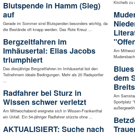
Kircheib zu 
Blutspende in Hamm (Sieg)
auf
Muder
Niede
Gerade im Sommer sind Blutspenden besonders wichtig, da
die Bestände oft knapp werden. Das Rote Kreuz ...
Liter
Bergzeitfahren im
"Offe
Imhäusertal: Elias Jacobs
Am Mittwoch,
Mudersbach-
triumphiert
Blues
Das diesjährige Bergzeitfahren im Imhäusertal bot den
Teilnehmern ideale Bedingungen. Mehr als 20 Radsportler
dem S
...
Breit
Radfahrer bei Sturz in
Am Samstag,
Wissen schwer verletzt
Sportplatz 
außergewöhn
Am Mittwochabend ereignete sich in Wissen-Frankenthal
ein Unfall. Ein 54-jähriger Radfahrer stürzte ohne ...
Betzdo
AKTUALISIERT: Suche nach
Traue