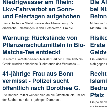
Niedrigwasser am Rhein:
Die A
Lkw-Fahrverbot an Sonn-
bei N
und Feiertagen aufgehoben
Beton
Das anhaltende Niedrigwasser des Rheins sorgt für
Mitten im id
erhebliche Belastungen in den Lieferketten. Um die ...
Nistertal, ü
Warnung: Rückstände von
Risiko
Pflanzenschutzmitteln in Bio-
Erste
Matcha-Tee entdeckt
Geldv
In einem Bio-Matcha-Teepulver der Berliner Firma TryMoin
Die Verbrau
GmbH wurden schädliche Rückstände des Wirkstoffs ...
sich gegen d
41-jährige Frau aus Bonn
Recht
vermisst - Polizei sucht
Islam
öffentlich nach Dorothea G.
Bedro
Pfalz
Die Bonner Polizei wendet sich an die Öffentlichkeit, um bei
der Suche nach der 41-jährigen Dorothea ...
Die politisc
ein besorgn