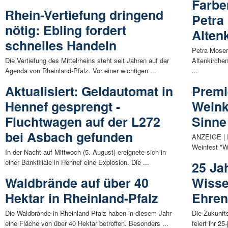
Farbe
Rhein-Vertiefung dringend
Petra
nötig: Ebling fordert
Alten
schnelles Handeln
Petra Moser
Die Vertiefung des Mittelrheins steht seit Jahren auf der
Altenkirche
Agenda von Rheinland-Pfalz. Vor einer wichtigen ...
...
Aktualisiert: Geldautomat in
Premi
Hennef gesprengt -
Weinku
Fluchtwagen auf der L272
Sinne
bei Asbach gefunden
ANZEIGE | I
Weinfest "Wi
In der Nacht auf Mittwoch (5. August) ereignete sich in
einer Bankfiliale in Hennef eine Explosion. Die ...
25 Ja
Waldbrände auf über 40
Wisse
Hektar in Rheinland-Pfalz
Ehre
Die Waldbrände in Rheinland-Pfalz haben in diesem Jahr
Die Zukunf
eine Fläche von über 40 Hektar betroffen. Besonders ...
feiert ihr 2