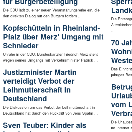
für Bürgerbeteiligung
Sperr
Landk
Die CDU lädt zu einer neuen Veranstaltungsreihe ein, die
den direkten Dialog mit den Bürgern fördern ...
Die Entsorg
Altenkirchen
Kopfschütteln in Rheinland-
...
Pfalz über Merz' Umgang mit
70 Ja
Schnieder
Wohn
Unruhe in der CDU: Bundeskanzler Friedrich Merz steht
Weste
wegen seines Umgangs mit Verkehrsminister Patrick ...
Das Einricht
Justizminister Martin
jähriges Bes
verteidigt Verbot der
Betru
Leihmutterschaft in
Urlau
Deutschland
vom L
Die Diskussion um das Verbot der Leihmutterschaft in
Verbr
Deutschland hat durch den Rücktritt von Jens Spahn ...
Die Urlaubsz
Sven Teuber: Kinder als
im Internet 