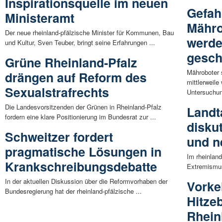
Inspirationsquelle im neuen
Gefahr
Ministeramt
Mähro
Der neue rheinland-pfälzische Minister für Kommunen, Bau
werde
und Kultur, Sven Teuber, bringt seine Erfahrungen ...
gesch
Grüne Rheinland-Pfalz
Mähroboter s
drängen auf Reform des
mittlerweil
Sexualstrafrechts
Untersuchun
Die Landesvorsitzenden der Grünen in Rheinland-Pfalz
Landt
fordern eine klare Positionierung im Bundesrat zur ...
disku
Schweitzer fordert
und n
pragmatische Lösungen in
Im rheinlan
Krankschreibungsdebatte
Extremismus
In der aktuellen Diskussion über die Reformvorhaben der
Vorke
Bundesregierung hat der rheinland-pfälzische ...
Hitze
Rhein