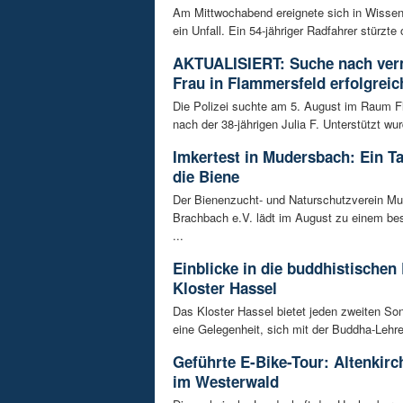
Am Mittwochabend ereignete sich in Wissen
ein Unfall. Ein 54-jähriger Radfahrer stürzte 
AKTUALISIERT: Suche nach ver
Frau in Flammersfeld erfolgreic
Die Polizei suchte am 5. August im Raum 
nach der 38-jährigen Julia F. Unterstützt wur
Imkertest in Mudersbach: Ein T
die Biene
Der Bienenzucht- und Naturschutzverein M
Brachbach e.V. lädt im August zu einem be
...
Einblicke in die buddhistischen
Kloster Hassel
Das Kloster Hassel bietet jeden zweiten So
eine Gelegenheit, sich mit der Buddha-Lehre 
Geführte E-Bike-Tour: Altenkir
im Westerwald