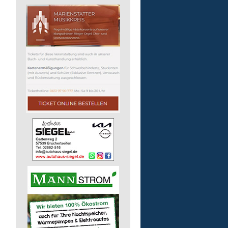
Lebenshilfe im Landkreis Altenk
GmbH
57537 Wissen