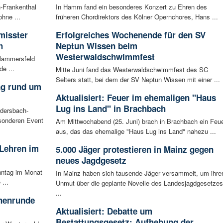
-Frankenthal
In Hamm fand ein besonderes Konzert zu Ehren des
ohne ...
früheren Chordirektors des Kölner Opernchores, Hans ...
misster
Erfolgreiches Wochenende für den SV
h
Neptun Wissen beim
Westerwaldschwimmfest
Flammersfeld
de ...
Mitte Juni fand das Westerwaldschwimmfest des SC
Selters statt, bei dem der SV Neptun Wissen mit einer ...
ag rund um
Aktualisiert: Feuer im ehemaligen "Haus
Lug ins Land" in Brachbach
udersbach-
sonderen Event
Am Mittwochabend (25. Juni) brach in Brachbach ein Feu
aus, das das ehemalige "Haus Lug ins Land" nahezu ...
 Lehren im
5.000 Jäger protestieren in Mainz gegen
neues Jagdgesetz
nntag im Monat
In Mainz haben sich tausende Jäger versammelt, um ihre
...
Unmut über die geplante Novelle des Landesjagdgesetzes
...
chenrunde
Aktualisiert: Debatte um
Bestattungsgesetz: Aufhebung der