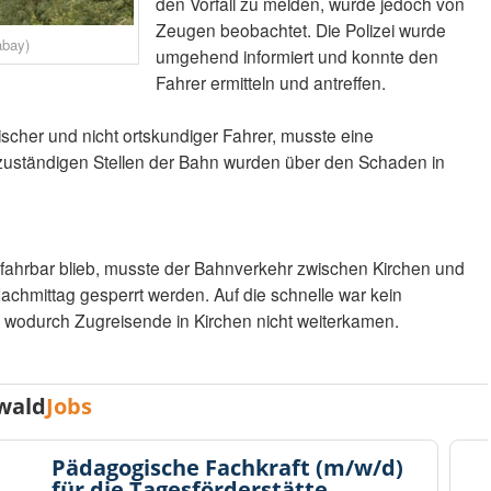
den Vorfall zu melden, wurde jedoch von
Zeugen beobachtet. Die Polizei wurde
abay)
umgehend informiert und konnte den
Fahrer ermitteln und antreffen.
ischer und nicht ortskundiger Fahrer, musste eine
e zuständigen Stellen der Bahn wurden über den Schaden in
ahrbar blieb, musste der Bahnverkehr zwischen Kirchen und
chmittag gesperrt werden. Auf die schnelle war kein
 wodurch Zugreisende in Kirchen nicht weiterkamen.
wald
Jobs
Pädagogische Fachkraft (m/w/d)
für die Tagesförderstätte