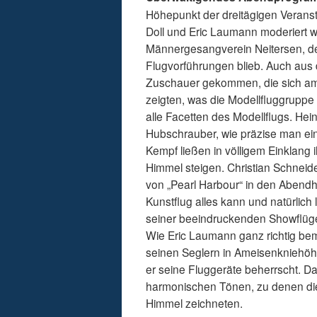
Höhepunkt der dreitägigen Verans
Doll und Eric Laumann moderiert 
Männergesangverein Neitersen, der
Flugvorführungen blieb. Auch aus
Zuschauer gekommen, die sich am
zeigten, was die Modellfluggruppe
alle Facetten des Modellflugs. He
Hubschrauber, wie präzise man ein
Kempf ließen in völligem Einklang
Himmel steigen. Christian Schneide
von „Pearl Harbour“ in den Abendh
Kunstflug alles kann und natürlich
seiner beeindruckenden Showflüge
Wie Eric Laumann ganz richtig bem
seinen Seglern in Ameisenkniehöhe 
er seine Fluggeräte beherrscht. D
harmonischen Tönen, zu denen die 
Himmel zeichneten.