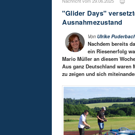
Nachricht vom 29.06.2025
"Glider Days" versetzt
Ausnahmezustand
Von
Ulrike Puderbac
Nachdem bereits da
ein Riesenerfolg w
Mario Müller an diesem Woche
Aus ganz Deutschland waren Mo
zu zeigen und sich miteinande