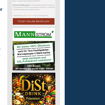
er
"
.