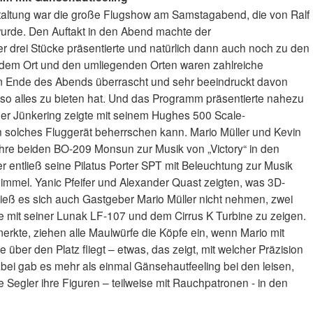
taltung war die große Flugshow am Samstagabend, die von Ralf
wurde. Den Auftakt in den Abend machte der
 drei Stücke präsentierte und natürlich dann auch noch zu den
 dem Ort und den umliegenden Orten waren zahlreiche
 Ende des Abends überrascht und sehr beeindruckt davon
 so alles zu bieten hat. Und das Programm präsentierte nahezu
iner Jünkering zeigte mit seinem Hughes 500 Scale-
 solches Fluggerät beherrschen kann. Mario Müller und Kevin
 ihre beiden BO-209 Monsun zur Musik von „Victory“ in den
r entließ seine Pilatus Porter SPT mit Beleuchtung zur Musik
immel. Yanic Pfeifer und Alexander Quast zeigten, was 3D-
 ließ es sich auch Gastgeber Mario Müller nicht nehmen, zwei
 mit seiner Lunak LF-107 und dem Cirrus K Turbine zu zeigen.
erkte, ziehen alle Maulwürfe die Köpfe ein, wenn Mario mit
über den Platz fliegt – etwas, das zeigt, mit welcher Präzision
abei gab es mehr als einmal Gänsehautfeeling bei den leisen,
Segler ihre Figuren – teilweise mit Rauchpatronen - in den