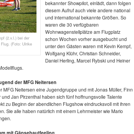
bekannter Showpilot, einlädt, dann folgen
diesem Aufruf auch viele andere national
und international bekannte Größen. So
waren die 30 verfügbaren
Wohnwagenstellplätze am Flugplatz
f (2.v.l.) bei der
schon Wochen vorher ausgebucht und
Flug. (Foto: Ulrike
unter den Gästen waren mit Kevin Kempf,
Wolfgang Klühr, Christian Schneider,
Daniel Herling, Marcel Rybski und Heiner
Modellflugs.
ugend der MFG Neitersen
der MFG Neitersen eine Jugendgruppe und mit Jonas Müller, Finn
er und Jan Pirzenthal haben sich fünf hoffnungsvolle Talente
ekt zu Beginn der abendlichen Flugshow eindrucksvoll mit ihren
en. Sie alle haben natürlich mit einem Lehrmeister wie Mario
ungen.
m mit Gänsehautfeeling