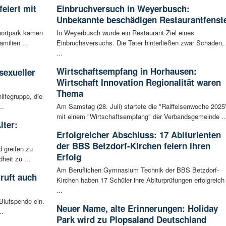
eiert mit
Einbruchversuch in Weyerbusch:
Unbekannte beschädigen Restaurantfenst
portpark kamen
In Weyerbusch wurde ein Restaurant Ziel eines
milien ...
Einbruchsversuchs. Die Täter hinterließen zwar Schäden,
...
:
Wirtschaftsempfang in Horhausen:
sexueller
Wirtschaft Innovation Regionalität waren
Thema
ilfegruppe, die
..
Am Samstag (28. Juli) startete die "Raiffeisenwoche 2025
mit einem "Wirtschaftsempfang" der Verbandsgemeinde ..
lter:
Erfolgreicher Abschluss: 17 Abiturienten
der BBS Betzdorf-Kirchen feiern ihren
 greifen zu
Erfolg
eit zu ...
Am Beruflichen Gymnasium Technik der BBS Betzdorf-
ruft auch
Kirchen haben 17 Schüler ihre Abiturprüfungen erfolgreich
...
Blutspende ein.
Neuer Name, alte Erinnerungen: Holiday
..
Park wird zu Plopsaland Deutschland