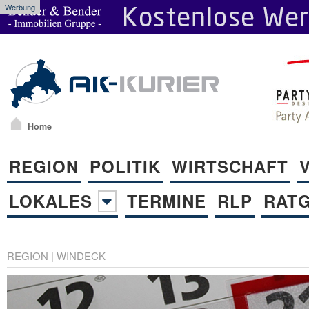
Werbung
Home
REGION
POLITIK
WIRTSCHAFT
LOKALES
TERMINE
RLP
RAT
REGION
|
WINDECK