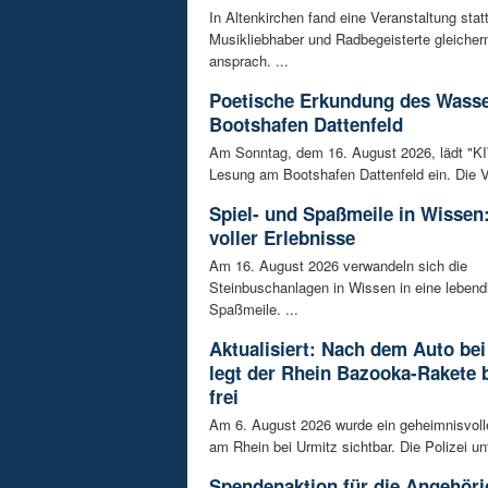
In Altenkirchen fand eine Veranstaltung statt
Musikliebhaber und Radbegeisterte gleiche
ansprach. ...
Poetische Erkundung des Wass
Bootshafen Dattenfeld
Am Sonntag, dem 16. August 2026, lädt "KIWi
Lesung am Bootshafen Dattenfeld ein. Die Ve
Spiel- und Spaßmeile in Wissen:
voller Erlebnisse
Am 16. August 2026 verwandeln sich die
Steinbuschanlagen in Wissen in eine lebend
Spaßmeile. ...
Aktualisiert: Nach dem Auto bei
legt der Rhein Bazooka-Rakete 
frei
Am 6. August 2026 wurde ein geheimnisvol
am Rhein bei Urmitz sichtbar. Die Polizei unt
Spendenaktion für die Angehöri