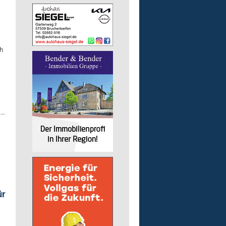
h
..
ür