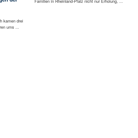
Familien in Rheinland-Pfalz nicht nur Erholung, ...
i
ch kamen drei
ren ums ...