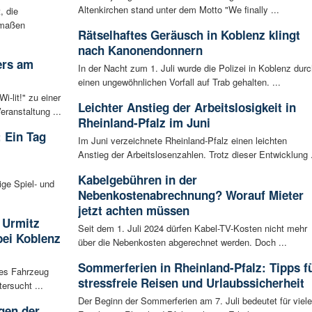
Altenkirchen stand unter dem Motto "We finally ...
, die
rmaßen
Rätselhaftes Geräusch in Koblenz klingt
nach Kanonendonnern
ers am
In der Nacht zum 1. Juli wurde die Polizei in Koblenz durc
einen ungewöhnlichen Vorfall auf Trab gehalten. ...
-lit!" zu einer
Leichter Anstieg der Arbeitslosigkeit in
ranstaltung ...
Rheinland-Pfalz im Juni
 Ein Tag
Im Juni verzeichnete Rheinland-Pfalz einen leichten
Anstieg der Arbeitslosenzahlen. Trotz dieser Entwicklung .
Kabelgebühren in der
ige Spiel- und
Nebenkostenabrechnung? Worauf Mieter
jetzt achten müssen
 Urmitz
Seit dem 1. Juli 2024 dürfen Kabel-TV-Kosten nicht mehr
bei Koblenz
über die Nebenkosten abgerechnet werden. Doch ...
Sommerferien in Rheinland-Pfalz: Tipps f
les Fahrzeug
stressfreie Reisen und Urlaubssicherheit
ersucht ...
Der Beginn der Sommerferien am 7. Juli bedeutet für viele
gen der