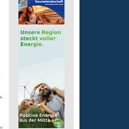
K-
in