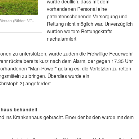
wurde deutlich, dass mit dem
vorhandenen Personal eine
patientenschonende Versorgung und
issen (Bilder: VG-
Rettung nicht möglich war. Unverzüglich
wurden weitere Rettungskräfte
nachalarmiert.
sonen zu unterstützen, wurde zudem die Freiwillige Feuerwehr
hr rückte bereits kurz nach dem Alarm, der gegen 17.35 Uhr
 vorhandenen "Man-Power" gelang es, die Verletzten zu retten
gsmitteln zu bringen. Überdies wurde ein
ristoph 3) angefordert.
nhaus behandelt
und ins Krankenhaus gebracht. Einer der beiden wurde mit dem