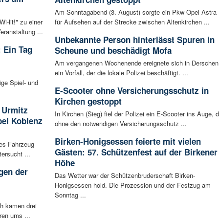
Am Sonntagabend (3. August) sorgte ein Pkw Opel Astra
-lit!" zu einer
für Aufsehen auf der Strecke zwischen Altenkirchen ...
ranstaltung ...
Unbekannte Person hinterlässt Spuren in
 Ein Tag
Scheune und beschädigt Mofa
Am vergangenen Wochenende ereignete sich in Derschen
ein Vorfall, der die lokale Polizei beschäftigt. ...
ige Spiel- und
E-Scooter ohne Versicherungsschutz in
Kirchen gestoppt
 Urmitz
In Kirchen (Sieg) fiel der Polizei ein E-Scooter ins Auge, d
bei Koblenz
ohne den notwendigen Versicherungsschutz ...
Birken-Honigsessen feierte mit vielen
les Fahrzeug
Gästen: 57. Schützenfest auf der Birkener
ersucht ...
Höhe
gen der
Das Wetter war der Schützenbruderschaft Birken-
i
Honigsessen hold. Die Prozession und der Festzug am
Sonntag ...
ch kamen drei
ren ums ...