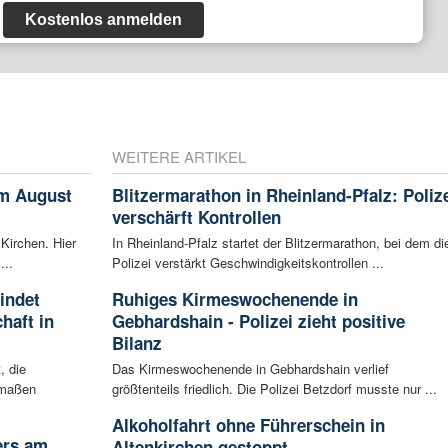
Kostenlos anmelden
WEITERE ARTIKEL
im August
Blitzermarathon in Rheinland-Pfalz: Poliz
verschärft Kontrollen
 Kirchen. Hier
In Rheinland-Pfalz startet der Blitzermarathon, bei dem di
...
Polizei verstärkt Geschwindigkeitskontrollen ...
indet
Ruhiges Kirmeswochenende in
haft in
Gebhardshain - Polizei zieht positive
Bilanz
, die
Das Kirmeswochenende in Gebhardshain verlief
rmaßen
größtenteils friedlich. Die Polizei Betzdorf musste nur ...
Alkoholfahrt ohne Führerschein in
ers am
Altenkirchen gestoppt