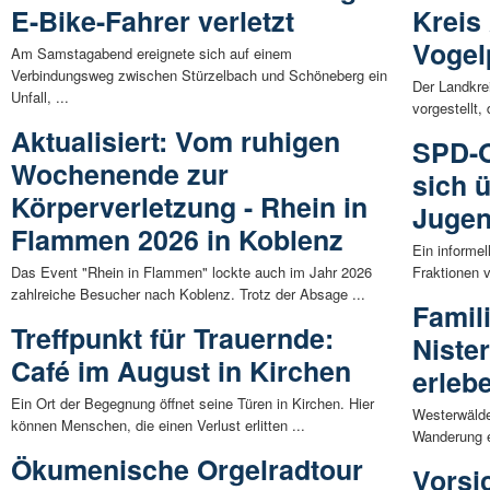
E-Bike-Fahrer verletzt
Kreis
Vogel
Am Samstagabend ereignete sich auf einem
Verbindungsweg zwischen Stürzelbach und Schöneberg ein
Der Landkre
Unfall, ...
vorgestellt,
Aktualisiert: Vom ruhigen
SPD-O
Wochenende zur
sich ü
Körperverletzung - Rhein in
Jugen
Flammen 2026 in Koblenz
Ein informe
Das Event "Rhein in Flammen" lockte auch im Jahr 2026
Fraktionen 
zahlreiche Besucher nach Koblenz. Trotz der Absage ...
Famil
Treffpunkt für Trauernde:
Niste
Café im August in Kirchen
erleb
Ein Ort der Begegnung öffnet seine Türen in Kirchen. Hier
Westerwälde
können Menschen, die einen Verlust erlitten ...
Wanderung en
Ökumenische Orgelradtour
Vorsi