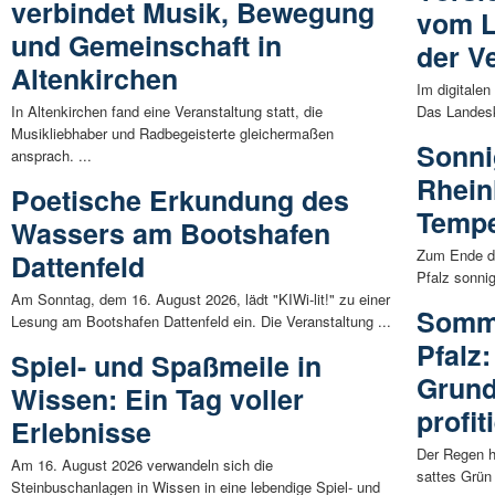
verbindet Musik, Bewegung
vom L
und Gemeinschaft in
der V
Altenkirchen
Im digitalen
In Altenkirchen fand eine Veranstaltung statt, die
Das Landesk
Musikliebhaber und Radbegeisterte gleichermaßen
Sonni
ansprach. ...
Rhein
Poetische Erkundung des
Tempe
Wassers am Bootshafen
Zum Ende de
Dattenfeld
Pfalz sonni
Am Sonntag, dem 16. August 2026, lädt "KIWi-lit!" zu einer
Somme
Lesung am Bootshafen Dattenfeld ein. Die Veranstaltung ...
Pfalz
Spiel- und Spaßmeile in
Grund
Wissen: Ein Tag voller
profit
Erlebnisse
Der Regen h
Am 16. August 2026 verwandeln sich die
sattes Grün 
Steinbuschanlagen in Wissen in eine lebendige Spiel- und