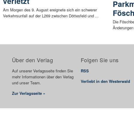
verletzt
Parkm
Am Morgen des 9. August ereignete sich ein schwerer
Fösch
Verkehrsunfall auf der L269 zwischen Döttesfeld und ...
Die Föschbe
Änderungen 
Über den Verlag
Folgen Sie uns
Auf unserer Verlagsseite finden Sie
RSS
mehr Informationen über den Verlag
Verliebt in den Westerwald
und unser Team.
Zur Verlagsseite »