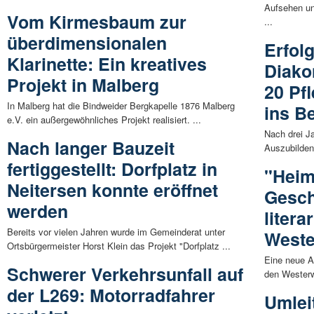
Aufsehen un
Vom Kirmesbaum zur
...
überdimensionalen
Erfol
Klarinette: Ein kreatives
Diako
Projekt in Malberg
20 Pf
In Malberg hat die Bindweider Bergkapelle 1876 Malberg
ins B
e.V. ein außergewöhnliches Projekt realisiert. ...
Nach drei J
Nach langer Bauzeit
Auszubilden
fertiggestellt: Dorfplatz in
"Heim
Neitersen konnte eröffnet
Gesch
werden
litera
Bereits vor vielen Jahren wurde im Gemeinderat unter
Weste
Ortsbürgermeister Horst Klein das Projekt "Dorfplatz ...
Eine neue An
Schwerer Verkehrsunfall auf
den Westerw
der L269: Motorradfahrer
Umlei