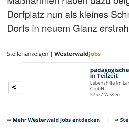
Maßnahmen haben dazu beige
Dorfplatz nun als kleines Sc
Dorfs in neuem Glanz erstrahl
Stellenanzeigen |
Westerwald
Jobs
pädagogische
in Teilzeit
Lebenshilfe im La
<
GmbH
57537 Wissen
⇒
Mehr Westerwald Jobs entdecken
| ⇒
Ste