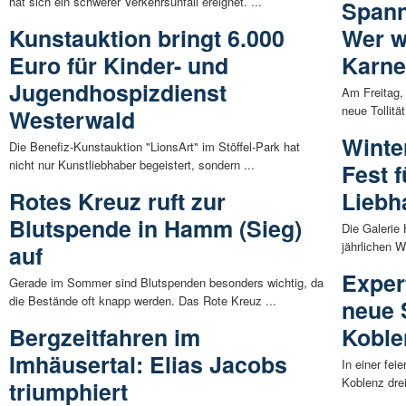
hat sich ein schwerer Verkehrsunfall ereignet. ...
Spann
Kunstauktion bringt 6.000
Wer w
Euro für Kinder- und
Karnev
Jugendhospizdienst
Am Freitag,
neue Tollitä
Westerwald
Winte
Die Benefiz-Kunstauktion "LionsArt" im Stöffel-Park hat
nicht nur Kunstliebhaber begeistert, sondern ...
Fest 
Rotes Kreuz ruft zur
Liebh
Blutspende in Hamm (Sieg)
Die Galerie 
jährlichen W
auf
Expert
Gerade im Sommer sind Blutspenden besonders wichtig, da
die Bestände oft knapp werden. Das Rote Kreuz ...
neue 
Bergzeitfahren im
Koble
Imhäusertal: Elias Jacobs
In einer fe
Koblenz dre
triumphiert