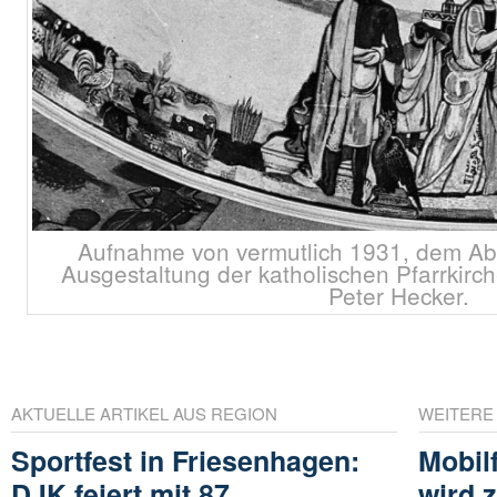
Aufnahme von vermutlich 1931, dem Abs
Ausgestaltung der katholischen Pfarrkir
Peter Hecker.
AKTUELLE ARTIKEL AUS REGION
WEITERE
Sportfest in Friesenhagen:
Mobil
DJK feiert mit 87
wird 