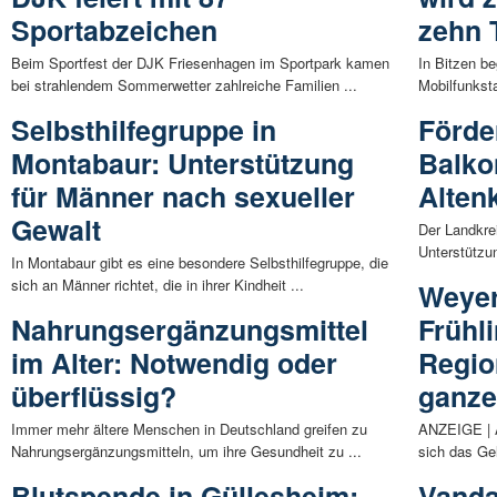
Sportabzeichen
zehn 
Beim Sportfest der DJK Friesenhagen im Sportpark kamen
In Bitzen b
bei strahlendem Sommerwetter zahlreiche Familien ...
Mobilfunksta
Selbsthilfegruppe in
Förde
Montabaur: Unterstützung
Balko
für Männer nach sexueller
Alten
Gewalt
Der Landkrei
Unterstützun
In Montabaur gibt es eine besondere Selbsthilfegruppe, die
sich an Männer richtet, die in ihrer Kindheit ...
Weye
Nahrungsergänzungsmittel
Frühl
im Alter: Notwendig oder
Region
überflüssig?
ganze
Immer mehr ältere Menschen in Deutschland greifen zu
ANZEIGE | A
Nahrungsergänzungsmitteln, um ihre Gesundheit zu ...
sich das Ge
Blutspende in Güllesheim:
Vanda