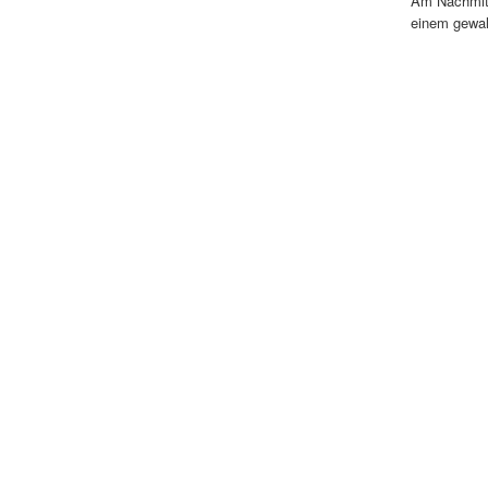
Am Nachmitt
einem gewalt