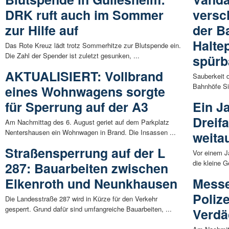
DRK ruft auch im Sommer
versc
zur Hilfe auf
der B
Halte
Das Rote Kreuz lädt trotz Sommerhitze zur Blutspende ein.
Die Zahl der Spender ist zuletzt gesunken, ...
spürb
AKTUALISIERT: Vollbrand
Sauberkeit d
Bahnhöfe Si
eines Wohnwagens sorgte
für Sperrung auf der A3
Ein J
Dreif
Am Nachmittag des 6. August geriet auf dem Parkplatz
Nentershausen ein Wohnwagen in Brand. Die Insassen ...
weita
Straßensperrung auf der L
Vor einem J
die kleine G
287: Bauarbeiten zwischen
Elkenroth und Neunkhausen
Messe
Poliz
Die Landesstraße 287 wird in Kürze für den Verkehr
gesperrt. Grund dafür sind umfangreiche Bauarbeiten, ...
Verdä