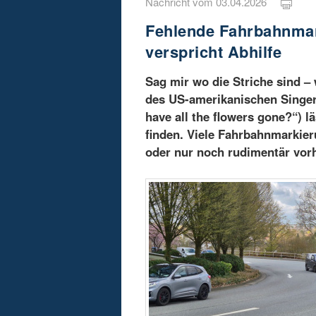
Nachricht vom 03.04.2026
Fehlende Fahrbahnmar
verspricht Abhilfe
Sag mir wo die Striche sind –
des US-amerikanischen Singer
have all the flowers gone?“) l
finden. Viele Fahrbahnmarkie
oder nur noch rudimentär vor