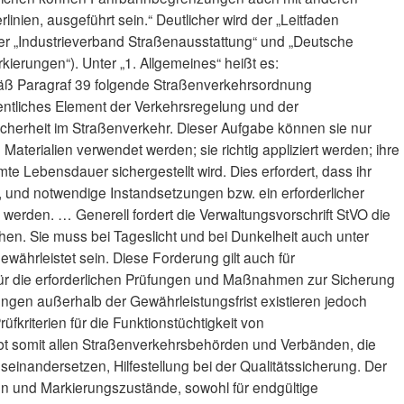
rlinien, ausgeführt sein.“ Deutlicher wird der „Leitfaden
 „Industrieverband Straßenausstattung“ und „Deutsche
kierungen“). Unter „1. Allgemeines“ heißt es:
ß Paragraf 39 folgende Straßenverkehrsordnung
entliches Element der Verkehrsregelung und der
icherheit im Straßenverkehr. Dieser Aufgabe können sie nur
Materialien verwendet werden; sie richtig appliziert werden; ihre
te Lebensdauer sichergestellt wird. Dies erfordert, dass ihr
, und notwendige Instandsetzungen bzw. ein erforderlicher
 werden. … Generell fordert die Verwaltungsvorschrift StVO die
hen. Sie muss bei Tageslicht und bei Dunkelheit auch unter
währleistet sein. Diese Forderung gilt auch für
für die erforderlichen Prüfungen und Maßnahmen zur Sicherung
ngen außerhalb der Gewährleistungsfrist existieren jedoch
rüfkriterien für die Funktionstüchtigkeit von
t somit allen Straßenverkehrsbehörden und Verbänden, die
einandersetzen, Hilfestellung bei der Qualitätssicherung. Der
ssen und Markierungszustände, sowohl für endgültige