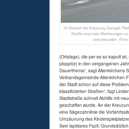
Im Bereich der Kreuzung Quengel-/Rath
Straße sind viele Markierungen so
verschwunden. (Foto:
(Ortslage), die per se so kaputt i
ploppt(e) in den vergangenen Jahre
Dauerthema“, sagt Altenkirchens S
Verbandsgemeinde Altenkirchen-F
der Stadt schon auf diese Problema
klassifizierten Straßen“, fügt Lind
Stadtstraße schnell Abhilfe mit n
geschaffen wurde. An der Kreuzun
eine Sägezahnlinie die Vorfahrtssit
Umzäunung des Kinderspielplatzes)
Sein lapidares Fazit: Grundsätzli