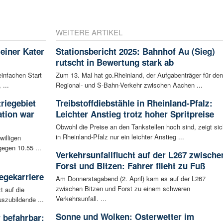
WEITERE ARTIKEL
leiner Kater
Stationsbericht 2025: Bahnhof Au (Sieg)
rutscht in Bewertung stark ab
infachen Start
Zum 13. Mal hat go.Rheinland, der Aufgabenträger für den
 ...
Regional- und S-Bahn-Verkehr zwischen Aachen ...
riegebiet
Treibstoffdiebstähle in Rheinland-Pfalz:
tion war
Leichter Anstieg trotz hoher Spritpreise
Obwohl die Preise an den Tankstellen hoch sind, zeigt sic
in Rheinland-Pfalz nur ein leichter Anstieg ...
willigen
egen 10.55 ...
Verkehrsunfallflucht auf der L267 zwische
Forst und Bitzen: Fahrer flieht zu Fuß
egekarriere
Am Donnerstagabend (2. April) kam es auf der L267
zwischen Bitzen und Forst zu einem schweren
t auf die
Verkehrsunfall. ...
szubildende ...
Sonne und Wolken: Osterwetter im
 befahrbar: