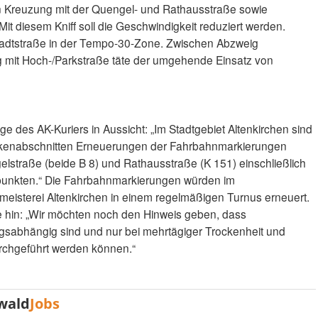
en Kreuzung mit der Quengel- und Rathausstraße sowie
Mit diesem Kniff soll die Geschwindigkeit reduziert werden.
s Stadtstraße in der Tempo-30-Zone. Zwischen Abzweig
 mit Hoch-/Parkstraße täte der umgehende Einsatz von
age des AK-Kuriers in Aussicht: „Im Stadtgebiet Altenkirchen sind
eckenabschnitten Erneuerungen der Fahrbahnmarkierungen
lstraße (beide B 8) und Rathausstraße (K 151) einschließlich
punkten.“ Die Fahrbahnmarkierungen würden im
meisterei Altenkirchen in einem regelmäßigen Turnus erneuert.
e hin: „Wir möchten noch den Hinweis geben, dass
ngsabhängig sind und nur bei mehrtägiger Trockenheit und
chgeführt werden können.“
wald
Jobs