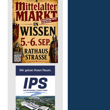
Auslieferungsfahrer/-in
für Mittagessen
Lebenshilfe im Landkreis Altenk
GmbH
57632 Flammersfeld