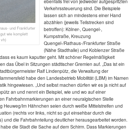
ebenfalls frei von jedweder aufgespritzten
Verkehrssteuerung sind. Die Beispiele
lassen sich an mindestens einer Hand
abzählen (jeweils Teilstrecken sind
aus- und Frankfurter
betroffen): Kölner-, Quengel-,
 gut wie komplett
Kumpstraße, Kreuzung
 vh)
Quengel-/Rathaus-/Frankfurter Straße
(Nähe Stadthalle) und Koblenzer Straße
st, dass es kaum kaputter geht. Mit schöner Regelmäßigkeit
n das Übel in Sitzungen städtischer Gremien auf. „Das ist ein
tadtbürgermeister Ralf Lindenpütz, die Verwaltung der
lammersfeld habe den Landesbetrieb Mobilität (LBM) im Namen
tik hingewiesen. „Und selbst machen dürfen wir es ja nicht auf
enpütz an und nennt ein Beispiel, wie und wo auf einer
euen Fahrbahnmarkierungen an einer neuralgischen Stelle
g Heuweg/Im Hähnchen seien durch weiße Mittelstreifen und
uation (rechts vor links, nicht so gut einsehbar durch die
 und die Fahrbahnteilung deutlicher herausgearbeitet worden.
ch habe die Stadt die Sache auf dem Schirm. Dass Markierungen