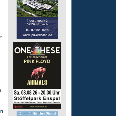
er
d
en