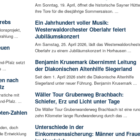
Am Sonntag, 19. April, öffnet die historische Sayner Hütte
ihre Tore für die diesjährige Sommersaison. ...
rebs
Ein Jahrhundert voller Musik:
Westerwaldorchester Oberlahr feiert
ionsprojekt,
Jubiläumskonzert
ahlung ...
Am Samstag, 25. April 2026, lädt das Westerwaldorchest
euen
Oberlahr zu einem Jubiläumskonzert in Horhausen ...
Benjamin Krusemark übernimmt Leitung
nd-Pfalz setzt
der Diakonischen Altenhilfe Siegerland
 ...
Seit dem 1. April 2026 steht die Diakonische Altenhilfe
ten nach
Siegerland unter neuer Führung. Benjamin Krusemark ...
lz
Wäller Tour Grubenweg Brachbach:
nstiche mit
Schiefer, Erz und Licht unter Tage
d-Pfalz. ...
Die Wäller Tour Grubenwanderweg Brachbach ist eine run
oten-Zahlen
zehn Kilometer lange Rundwanderung durch das ...
Unterschiede in der
nden, doch
Einkommenssicherung: Männer und Frau
nde Entwicklung