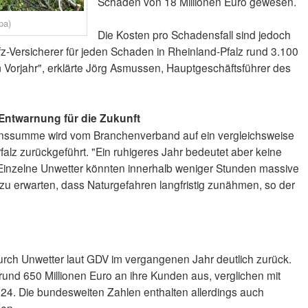
Schaden von 18 Millionen Euro gewesen.
pa)
Die Kosten pro Schadensfall sind jedoch
fz-Versicherer für jeden Schaden in Rheinland-Pfalz rund 3.100
m Vorjahr", erklärte Jörg Asmussen, Hauptgeschäftsführer des
 Entwarnung für die Zukunft
ssumme wird vom Branchenverband auf ein vergleichsweise
falz zurückgeführt. "Ein ruhigeres Jahr bedeutet aber keine
inzelne Unwetter könnten innerhalb weniger Stunden massive
u erwarten, dass Naturgefahren langfristig zunähmen, so der
rch Unwetter laut GDV im vergangenen Jahr deutlich zurück.
rund 650 Millionen Euro an ihre Kunden aus, verglichen mit
2024. Die bundesweiten Zahlen enthalten allerdings auch