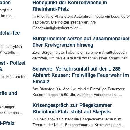
hoben
Höhepunkt der Kontrollwoche in
Rheinland-Pfalz
rgt für
Um die ...
In Rheinland-Pfalz steht Autofahrern heute ein besonderer
Tag bevor. Die Polizei intensiviert ihre
Geschwindigkeitskontrollen ...
atcha-Tee
Bürgermeister setzen auf Zusammenarbei
über Kreisgrenzen hinweg
 Firma TryMoin
kstoffs ...
Zwei Bürgermeister haben sich zu einem Antrittsbesuch
getroffen, um den Austausch zwischen ihren Kommunen .
t - Polizei
Schwerer Verkehrsunfall auf der L 288
G.
Abfahrt Kausen: Freiwillige Feuerwehr im
lichkeit, um bei
Einsatz
Am Dienstag (14. April) wurde die Freiwillige Feuerwehr
afie und
Kausen, gegen 19.50 Uhr, zu einem Verkehrsunfall ...
Krisengespräch zur Pflegekammer
wirkungen
Rheinland-Pfalz stößt auf Skepsis
er Clemens ...
In Rheinland-Pfalz steht die Pflegekammer erneut im
-Pfalz
Zentrum der Kritik. Ein anberaumtes Krisengespräch ...