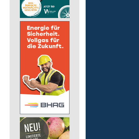
Auslieferungsfahrer/-in
für Mittagessen
Lebenshilfe im Landkreis Altenk
GmbH
57537 Mittelhof