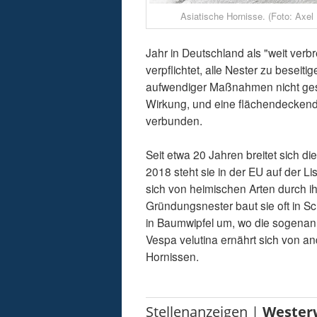
Asiatische Hornisse. (Foto: Axe
Jahr in Deutschland als "weit verb
verpflichtet, alle Nester zu beseiti
aufwendiger Maßnahmen nicht ges
Wirkung, und eine flächendeckend
verbunden.
Seit etwa 20 Jahren breitet sich 
2018 steht sie in der EU auf der Li
sich von heimischen Arten durch i
Gründungsnester baut sie oft in 
in Baumwipfel um, wo die sogenan
Vespa velutina ernährt sich von an
Hornissen.
Stellenanzeigen |
Wester