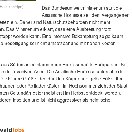
l Heimken/dpa)
Das Bundesumweltministerium stuft die
Asiatische Hornisse seit dem vergangenen
reitet" ein. Daher sind Naturschutzbehörden nicht mehr
gen. Das Ministerium erklärt, dass eine Ausbreitung trotz
toppt werden kann. Eine intensive Bekämpfung zeige kaum
e Beseitigung sei nicht umsetzbar und mit hohen Kosten
die aus Südostasien stammende Hornissenart in Europa aus. Seit
ste der invasiven Arten. Die Asiatische Hornisse unterscheidet
hre kleinere Größe, den dunklen Körper und gelbe Füße. Ihre
Schuppen oder Rollladenkästen. Im Hochsommer zieht der Staat
nten Sekundärnester meist erst im Herbst entdeckt werden.
deren Insekten und ist nicht aggressiver als heimische
wald
Jobs