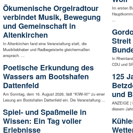
Ökumenische Orgelradtour
Im ersten B
Hauptkommis
verbindet Musik, Bewegung
...
und Gemeinschaft in
Gordo
Altenkirchen
Streit
In Altenkirchen fand eine Veranstaltung statt, die
Bunde
Musikliebhaber und Radbegeisterte gleichermaßen
ansprach. ...
In Rheinlan
CDU und SPD
Poetische Erkundung des
Wassers am Bootshafen
125 J
Dattenfeld
Betzd
und B
Am Sonntag, dem 16. August 2026, lädt "KIWi-lit!" zu einer
Lesung am Bootshafen Dattenfeld ein. Die Veranstaltung ...
ANZEIGE | Di
diesem Jahr 
Spiel- und Spaßmeile in
Wissen: Ein Tag voller
Kühle
Erlebnisse
Wette