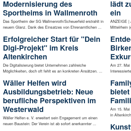
Modernisierung des
lädt 
Sportheims in Wallmenroth
ein
Das Sportheim der SG Wallmenroth/Scheuerfeld erstrahlt in
ANZEIGE | A
neuem Glanz. Dank des Einsatzes von Ehrenamtlichen ...
Mittelrhein 
Erfolgreicher Start für "Dein
Entde
Digi-Projekt" im Kreis
Birke
Altenkirchen
Exkur
Die Digitalisierung bietet Unternehmen zahlreiche
Am 27. Mai 
Möglichkeiten, doch oft fehlt es an konkreten Ansätzen. ...
Interessierte
Wäller Helfen wird
Famil
Ausbildungsbetrieb: Neue
biete
berufliche Perspektiven im
Famil
Westerwald
Am 15. Mai 
in Altenkirc
Wäller Helfen e. V. erweitert sein Engagement um einen
neuen Baustein: Der Verein ist ab sofort anerkannter ...
Kunst