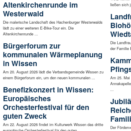
Altenkirchenrunde im
ließen sich 
Westerwald
Landf
Die malerische Landschaft des Hachenburger Westerwalds
Biohö
lädt zu einer weiteren E-Bike-Tour ein. Die
Wiedt
Altenkirchenrunde ...
Die Landfra
Bürgerforum zur
der Familie
kommunalen Wärmeplanung
Kamm
in Wissen
Pfing
Am 20. August 2026 lädt die Verbandsgemeinde Wissen zu
einem Bürgerforum ein, um den neuen kommunalen ...
Am 25. Mai 
Annakapelle
Benefizkonzert in Wissen:
...
Europäisches
Jubil
Orchesterfestival für den
Reich
guten Zweck
Famil
Am 22. August 2026 findet im Kulturwerk Wissen das dritte
Der Förderve
europäische Orchesterfestival für den guten ...