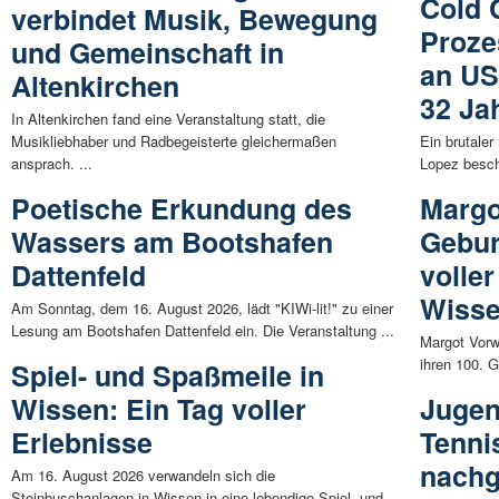
Cold 
verbindet Musik, Bewegung
Proze
und Gemeinschaft in
an US
Altenkirchen
32 Ja
In Altenkirchen fand eine Veranstaltung statt, die
Musikliebhaber und Radbegeisterte gleichermaßen
Ein brutale
ansprach. ...
Lopez beschä
Poetische Erkundung des
Margo
Wassers am Bootshafen
Gebur
Dattenfeld
volle
Wiss
Am Sonntag, dem 16. August 2026, lädt "KIWi-lit!" zu einer
Lesung am Bootshafen Dattenfeld ein. Die Veranstaltung ...
Margot Vorw
ihren 100. G
Spiel- und Spaßmeile in
Wissen: Ein Tag voller
Jugen
Erlebnisse
Tenni
nachg
Am 16. August 2026 verwandeln sich die
Steinbuschanlagen in Wissen in eine lebendige Spiel- und