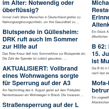
im Alter: Notwendig oder
Micha
überflüssig?
Resta
Erinn
Immer mehr ältere Menschen in Deutschland greifen zu
Nahrungsergänzungsmitteln, um ihre Gesundheit zu ...
Alten
Blutspende in Güllesheim:
Ein Stück A
öffentlichen
DRK ruft auch im Sommer
zur Hilfe auf
B 62:
15. Ju
Das Rote Kreuz lädt trotz Sommerhitze zur Blutspende ein.
Die Zahl der Spender ist zuletzt gesunken, ...
ist M
AKTUALISIERT: Vollbrand
Die B 62 in
nach fast ei
eines Wohnwagens sorgte
für Sperrung auf der A3
Mofa-
betru
Am Nachmittag des 6. August geriet auf dem Parkplatz
Nentershausen ein Wohnwagen in Brand. Die Insassen ...
Ein ungewöhn
Altenkirche
Straßensperrung auf der L