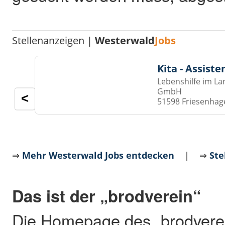
Stellenanzeigen |
Westerwald
Jobs
Kita - Assist
Lebenshilfe im La
GmbH
<
51598 Friesenhag
⇒
Mehr Westerwald Jobs entdecken
| ⇒
Ste
Das ist der „brodverein“
Die Homepage des „brodverei