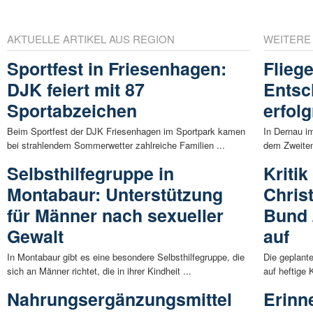
AKTUELLE ARTIKEL AUS REGION
WEITERE
Sportfest in Friesenhagen:
Flieg
DJK feiert mit 87
Entsc
Sportabzeichen
erfol
Beim Sportfest der DJK Friesenhagen im Sportpark kamen
In Dernau i
bei strahlendem Sommerwetter zahlreiche Familien ...
dem Zweiten
Selbsthilfegruppe in
Kriti
Montabaur: Unterstützung
Chris
für Männer nach sexueller
Bund 
Gewalt
auf
In Montabaur gibt es eine besondere Selbsthilfegruppe, die
Die geplant
sich an Männer richtet, die in ihrer Kindheit ...
auf heftige 
Nahrungsergänzungsmittel
Erinn