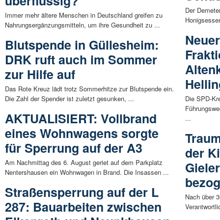
überflüssig?
Der Demeter
Immer mehr ältere Menschen in Deutschland greifen zu
Honigsessen 
Nahrungsergänzungsmitteln, um ihre Gesundheit zu ...
Neuer
Blutspende in Güllesheim:
Frakt
DRK ruft auch im Sommer
Alten
zur Hilfe auf
Helli
Das Rote Kreuz lädt trotz Sommerhitze zur Blutspende ein.
Die Zahl der Spender ist zuletzt gesunken, ...
Die SPD-Kre
Führungswec
AKTUALISIERT: Vollbrand
...
eines Wohnwagens sorgte
Traum
für Sperrung auf der A3
der K
Am Nachmittag des 6. August geriet auf dem Parkplatz
Giele
Nentershausen ein Wohnwagen in Brand. Die Insassen ...
bezog
Straßensperrung auf der L
Nach über 3
287: Bauarbeiten zwischen
Verantwortli