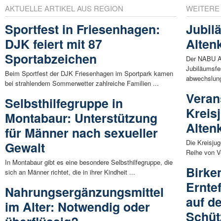
AKTUELLE ARTIKEL AUS REGION
WEITERE
Sportfest in Friesenhagen:
Jubil
DJK feiert mit 87
Alten
Sportabzeichen
Der NABU Al
Jubiläumsfe
Beim Sportfest der DJK Friesenhagen im Sportpark kamen
abwechslung
bei strahlendem Sommerwetter zahlreiche Familien ...
Veran
Selbsthilfegruppe in
Kreis
Montabaur: Unterstützung
Alten
für Männer nach sexueller
Die Kreisjug
Gewalt
Reihe von Ve
In Montabaur gibt es eine besondere Selbsthilfegruppe, die
Birke
sich an Männer richtet, die in ihrer Kindheit ...
Ernte
Nahrungsergänzungsmittel
auf d
im Alter: Notwendig oder
Schü