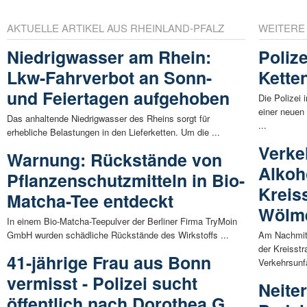
AKTUELLE ARTIKEL AUS RHEINLAND-PFALZ
WEITERE
Niedrigwasser am Rhein:
Poliz
Lkw-Fahrverbot an Sonn-
Kette
und Feiertagen aufgehoben
Die Polizei
einer neuen
Das anhaltende Niedrigwasser des Rheins sorgt für
...
erhebliche Belastungen in den Lieferketten. Um die ...
Verke
Warnung: Rückstände von
Alkoh
Pflanzenschutzmitteln in Bio-
Kreis
Matcha-Tee entdeckt
Wölm
In einem Bio-Matcha-Teepulver der Berliner Firma TryMoin
GmbH wurden schädliche Rückstände des Wirkstoffs ...
Am Nachmitt
der Kreisst
41-jährige Frau aus Bonn
Verkehrsunfa
vermisst - Polizei sucht
Neiter
öffentlich nach Dorothea G.