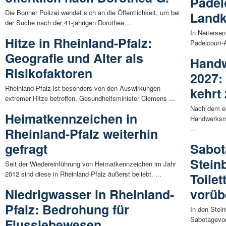
Padel
Die Bonner Polizei wendet sich an die Öffentlichkeit, um bei
Landk
der Suche nach der 41-jährigen Dorothea ...
In Neiterse
Hitze in Rheinland-Pfalz:
Padelcourt-A
Geografie und Alter als
Hand
Risikofaktoren
2027:
Rheinland-Pfalz ist besonders von den Auswirkungen
kehrt
extremer Hitze betroffen. Gesundheitsminister Clemens ...
Nach dem er
Heimatkennzeichen in
Handwerksme
...
Rheinland-Pfalz weiterhin
gefragt
Sabot
Stein
Seit der Wiedereinführung von Heimatkennzeichen im Jahr
2012 sind diese in Rheinland-Pfalz äußerst beliebt. ...
Toile
Niedrigwasser in Rheinland-
vorüb
Pfalz: Bedrohung für
In den Stei
Sabotagevorf
Flusslebewesen