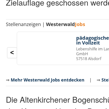
Zielauflage geschossen werd
Stellenanzeigen |
Westerwald
Jobs
pädagogische
in Vollzeit
Lebenshilfe im La
<
GmbH
57518 Alsdorf
⇒
Mehr Westerwald Jobs entdecken
| ⇒
Ste
Die Altenkirchener Bogensch