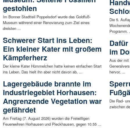
Handw
gestohlen
Schlo
Im Bonner Stadtteil Poppelsdorf wurde das Goldfuß-
Die 5. Auf
Museum während einer Renovierung zum Ziel eines
Wochenende
dreisten ...
Programm. .
Schwerer Start ins Leben:
Dafür
Ein kleiner Kater mit großem
im Dor
Kämpferherz
Aus der mit
Der kleine Kater Hümmelchen hatte keinen einfachen Start
Generalver
ins Leben. Das hielt ihn aber nicht davon ab, ...
hervor, ...
Lagergebäude brannte im
Sperr
Industriegebiet Horhausen:
Fußgä
Angrenzende Vegetation war
Die Rad- un
zwischen de
gefährdet
Am Freitag (7. August 2026) wurden die Freiwilligen
Feuerwehren Horhausen und Pleckhausen, gegen 10.55 ...