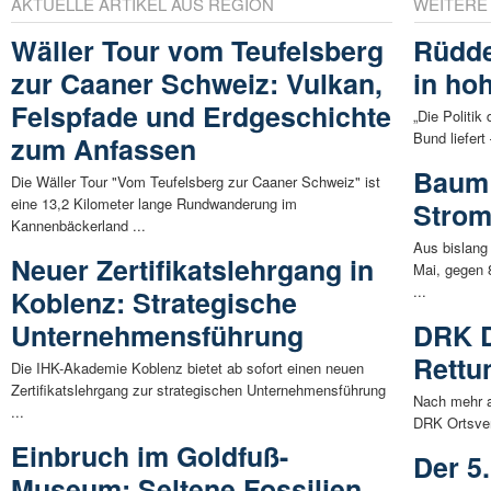
AKTUELLE ARTIKEL AUS REGION
WEITERE
Wäller Tour vom Teufelsberg
Rüdd
zur Caaner Schweiz: Vulkan,
in ho
Felspfade und Erdgeschichte
„Die Politi
Bund liefert
zum Anfassen
Baum 
Die Wäller Tour "Vom Teufelsberg zur Caaner Schweiz" ist
eine 13,2 Kilometer lange Rundwanderung im
Strom
Kannenbäckerland ...
Aus bislang
Neuer Zertifikatslehrgang in
Mai, gegen 
...
Koblenz: Strategische
Unternehmensführung
DRK D
Rett
Die IHK-Akademie Koblenz bietet ab sofort einen neuen
Zertifikatslehrgang zur strategischen Unternehmensführung
Nach mehr a
...
DRK Ortsver
Einbruch im Goldfuß-
Der 5
Museum: Seltene Fossilien