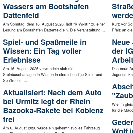
Wassers am Bootshafen
Straß
Dattenfeld
werd
Am Sonntag, dem 16. August 2026, lädt "KIWi-lit!" zu einer
Kurz vor Sch
Lesung am Bootshafen Dattenfeld ein. Die Veranstaltung ...
Pfalz an die
Spiel- und Spaßmeile in
Neue 
Wissen: Ein Tag voller
der I
Erlebnisse
Arbeit
Am 16. August 2026 verwandeln sich die
Das neue Au
Steinbuschanlagen in Wissen in eine lebendige Spiel- und
Jugendsekret
Spaßmeile. ...
Absch
Aktualisiert: Nach dem Auto
"Zaub
bei Urmitz legt der Rhein
Wie im glei
Bazooka-Rakete bei Koblenz
für die Mäd
frei
Geden
Am 6. August 2026 wurde ein geheimnisvolles Fahrzeug
Wolf 