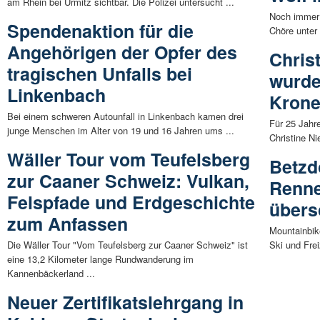
am Rhein bei Urmitz sichtbar. Die Polizei untersucht ...
Noch immer 
Spendenaktion für die
Chöre unter
Angehörigen der Opfer des
Chris
tragischen Unfalls bei
wurde
Linkenbach
Krone
Bei einem schweren Autounfall in Linkenbach kamen drei
Für 25 Jahre
junge Menschen im Alter von 19 und 16 Jahren ums ...
Christine N
Wäller Tour vom Teufelsberg
Betzd
zur Caaner Schweiz: Vulkan,
Renne
Felspfade und Erdgeschichte
übers
zum Anfassen
Mountainbik
Die Wäller Tour "Vom Teufelsberg zur Caaner Schweiz" ist
Ski und Frei
eine 13,2 Kilometer lange Rundwanderung im
Kannenbäckerland ...
Neuer Zertifikatslehrgang in