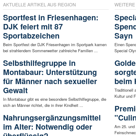
AKTUELLE ARTIKEL AUS REGION
WEITERE
Sportfest in Friesenhagen:
Speci
DJK feiert mit 87
Spend
Sportabzeichen
Sayn
Beim Sportfest der DJK Friesenhagen im Sportpark kamen
Einen Spend
bei strahlendem Sommerwetter zahlreiche Familien ...
Special Oly
Selbsthilfegruppe in
Golde
Montabaur: Unterstützung
sorgt
für Männer nach sexueller
beim 
Gewalt
Traditionell
Kultur und 
In Montabaur gibt es eine besondere Selbsthilfegruppe, die
sich an Männer richtet, die in ihrer Kindheit ...
Premi
Nahrungsergänzungsmittel
"Culi
im Alter: Notwendig oder
Am 25. und 
Feinschmecke
überflüssig?