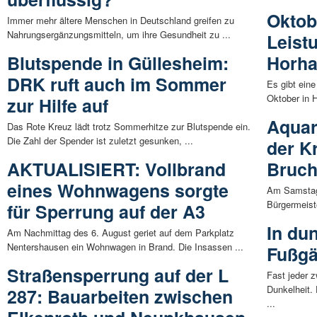
Oktob
Immer mehr ältere Menschen in Deutschland greifen zu
Nahrungsergänzungsmitteln, um ihre Gesundheit zu ...
Leist
Blutspende in Güllesheim:
Horh
DRK ruft auch im Sommer
Es gibt ein
Oktober in 
zur Hilfe auf
Aquar
Das Rote Kreuz lädt trotz Sommerhitze zur Blutspende ein.
Die Zahl der Spender ist zuletzt gesunken, ...
der K
AKTUALISIERT: Vollbrand
Bruch
eines Wohnwagens sorgte
Am Samstag,
Bürgermeist
für Sperrung auf der A3
In du
Am Nachmittag des 6. August geriet auf dem Parkplatz
Nentershausen ein Wohnwagen in Brand. Die Insassen ...
Fußgä
Straßensperrung auf der L
Fast jeder z
Dunkelheit.
287: Bauarbeiten zwischen
...