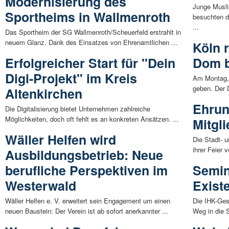
Modernisierung des
Junge Musl
Sportheims in Wallmenroth
besuchten d
...
Das Sportheim der SG Wallmenroth/Scheuerfeld erstrahlt in
neuem Glanz. Dank des Einsatzes von Ehrenamtlichen ...
Köln r
Erfolgreicher Start für "Dein
Dom b
Digi-Projekt" im Kreis
Am Montag, 
geben. Der D
Altenkirchen
Ehrun
Die Digitalisierung bietet Unternehmen zahlreiche
Möglichkeiten, doch oft fehlt es an konkreten Ansätzen. ...
Mitgl
Wäller Helfen wird
Die Stadt- 
ihrer Feier 
Ausbildungsbetrieb: Neue
berufliche Perspektiven im
Semin
Westerwald
Exist
Wäller Helfen e. V. erweitert sein Engagement um einen
Die IHK-Gesc
neuen Baustein: Der Verein ist ab sofort anerkannter ...
Weg in die S