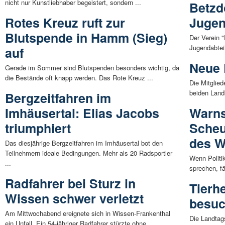
nicht nur Kunstliebhaber begeistert, sondern ...
Betzdo
Rotes Kreuz ruft zur
Jugen
Blutspende in Hamm (Sieg)
Der Verein "
Jugendabteil
auf
Neue 
Gerade im Sommer sind Blutspenden besonders wichtig, da
die Bestände oft knapp werden. Das Rote Kreuz ...
Die Mitglie
beiden Land
Bergzeitfahren im
Imhäusertal: Elias Jacobs
Warns
triumphiert
Scheu
des W
Das diesjährige Bergzeitfahren im Imhäusertal bot den
Teilnehmern ideale Bedingungen. Mehr als 20 Radsportler
Wenn Politi
...
sprechen, fä
Radfahrer bei Sturz in
Tierh
Wissen schwer verletzt
besuc
Am Mittwochabend ereignete sich in Wissen-Frankenthal
Die Landtag
ein Unfall. Ein 54-jähriger Radfahrer stürzte ohne ...