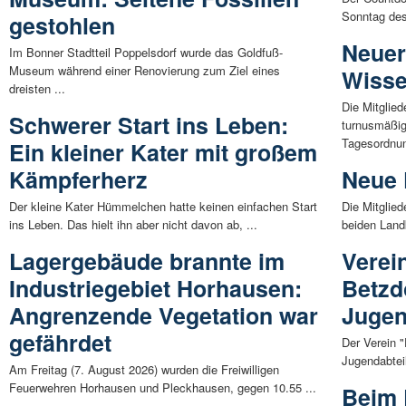
Sonntag des
gestohlen
Neuer
Im Bonner Stadtteil Poppelsdorf wurde das Goldfuß-
Museum während einer Renovierung zum Ziel eines
Wisse
dreisten ...
Die Mitglie
Schwerer Start ins Leben:
turnusmäßig 
Tagesordnun
Ein kleiner Kater mit großem
Kämpferherz
Neue 
Der kleine Kater Hümmelchen hatte keinen einfachen Start
Die Mitglie
ins Leben. Das hielt ihn aber nicht davon ab, ...
beiden Land
Lagergebäude brannte im
Verei
Industriegebiet Horhausen:
Betzdo
Angrenzende Vegetation war
Jugen
gefährdet
Der Verein "
Jugendabteil
Am Freitag (7. August 2026) wurden die Freiwilligen
Feuerwehren Horhausen und Pleckhausen, gegen 10.55 ...
Beim 