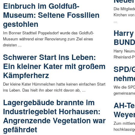
Einbruch im Goldfuß-
Die Mitglie
Museum: Seltene Fossilien
Kirchen von
...
gestohlen
Harry
Im Bonner Stadtteil Poppelsdorf wurde das Goldfuß-
Museum während einer Renovierung zum Ziel eines
BUND
dreisten ...
Harry Neum
Schwerer Start ins Leben:
Rheinland-Pf
Ein kleiner Kater mit großem
SPD/G
Kämpferherz
nehme
Der kleine Kater Hümmelchen hatte keinen einfachen Start
Wie die SPD
ins Leben. Das hielt ihn aber nicht davon ab, ...
gemeinsamen
Lagergebäude brannte im
AH-T
Industriegebiet Horhausen:
Weyer
Angrenzende Vegetation war
Zum mittler
gefährdet
hochklassig