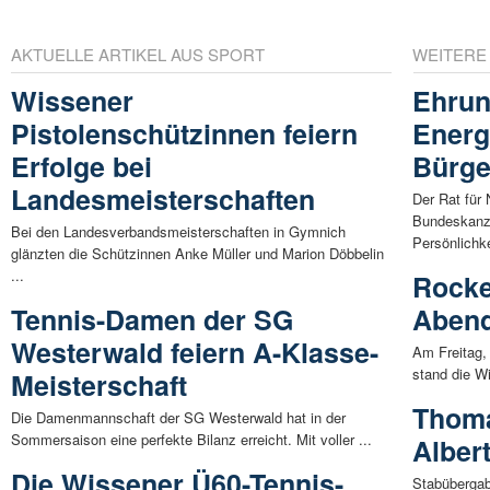
AKTUELLE ARTIKEL AUS SPORT
WEITERE
Wissener
Ehrun
Pistolenschützinnen feiern
Energ
Erfolge bei
Bürge
Landesmeisterschaften
Der Rat für
Bundeskanzl
Bei den Landesverbandsmeisterschaften in Gymnich
Persönlichke
glänzten die Schützinnen Anke Müller und Marion Döbbelin
...
Rocke
Tennis-Damen der SG
Abend
Westerwald feiern A-Klasse-
Am Freitag,
stand die Wi
Meisterschaft
Thoma
Die Damenmannschaft der SG Westerwald hat in der
Sommersaison eine perfekte Bilanz erreicht. Mit voller ...
Alber
Die Wissener Ü60-Tennis-
Stabübergab