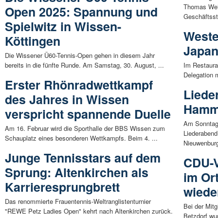
Thomas Wein
Open 2025: Spannung und
Geschäftsstel
Spielwitz in Wissen-
Weste
Köttingen
Japan
Die Wissener Ü60-Tennis-Open gehen in diesem Jahr
bereits in die fünfte Runde. Am Samstag, 30. August, ...
Im Restaura
Delegation m
Erster Rhönradwettkampf
Liede
des Jahres in Wissen
Ham
verspricht spannende Duelle
Am Sonntag,
Am 16. Februar wird die Sporthalle der BBS Wissen zum
Liederabend
Schauplatz eines besonderen Wettkampfs. Beim 4. ...
Nieuwenburg-
Junge Tennisstars auf dem
CDU-V
Sprung: Altenkirchen als
im Or
Karrieresprungbrett
wiede
Das renommierte Frauentennis-Weltranglistenturnier
Bei der Mit
"REWE Petz Ladies Open" kehrt nach Altenkirchen zurück.
Betzdorf wu