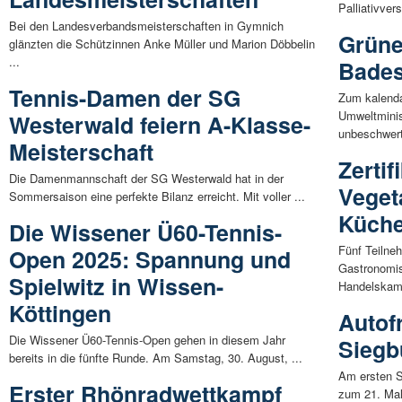
Palliativvers
Bei den Landesverbandsmeisterschaften in Gymnich
Grüne
glänzten die Schützinnen Anke Müller und Marion Döbbelin
...
Bades
Tennis-Damen der SG
Zum kalenda
Umweltminist
Westerwald feiern A-Klasse-
unbeschwert
Meisterschaft
Zertif
Die Damenmannschaft der SG Westerwald hat in der
Veget
Sommersaison eine perfekte Bilanz erreicht. Mit voller ...
Küche
Die Wissener Ü60-Tennis-
Fünf Teilneh
Open 2025: Spannung und
Gastronomis
Spielwitz in Wissen-
Handelskam
Köttingen
Autof
Die Wissener Ü60-Tennis-Open gehen in diesem Jahr
Siegb
bereits in die fünfte Runde. Am Samstag, 30. August, ...
Am ersten So
Erster Rhönradwettkampf
zum 21. Mal 