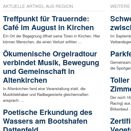
AKTUELLE ARTIKEL AUS REGION
WEITERE
Treffpunkt für Trauernde:
Schwe
Café im August in Kirchen
zwisc
Ein Ort der Begegnung öffnet seine Türen in Kirchen. Hier
Im Septembe
können Menschen, die einen Verlust erlitten ...
Verbandsgem
Ökumenische Orgelradtour
Parkf
verbindet Musik, Bewegung
Gemeinsam l
die Sportge
und Gemeinschaft in
Altenkirchen
Toller
Zimm
In Altenkirchen fand eine Veranstaltung statt, die
Musikliebhaber und Radbegeisterte gleichermaßen
Der noch 16
ansprach. ...
Racing) aus
Birkenbeul .
Poetische Erkundung des
Wassers am Bootshafen
Zertif
Dattenfeld
Veget