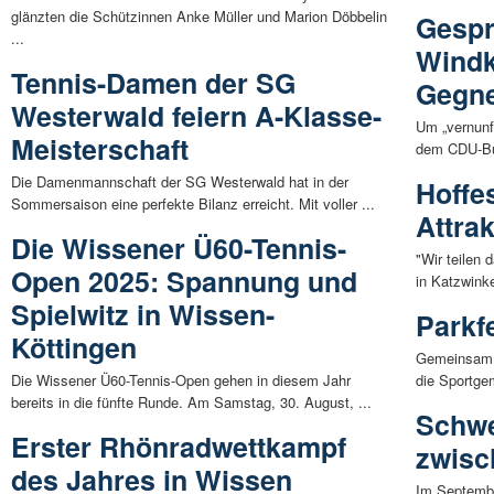
glänzten die Schützinnen Anke Müller und Marion Döbbelin
Gesp
...
Windkr
Tennis-Damen der SG
Gegne
Westerwald feiern A-Klasse-
Um „vernunf
Meisterschaft
dem CDU-Bu
Die Damenmannschaft der SG Westerwald hat in der
Hoffes
Sommersaison eine perfekte Bilanz erreicht. Mit voller ...
Attra
Die Wissener Ü60-Tennis-
"Wir teilen
Open 2025: Spannung und
in Katzwinke
Spielwitz in Wissen-
Parkf
Köttingen
Gemeinsam l
Die Wissener Ü60-Tennis-Open gehen in diesem Jahr
die Sportge
bereits in die fünfte Runde. Am Samstag, 30. August, ...
Schwe
Erster Rhönradwettkampf
zwisc
des Jahres in Wissen
Im Septembe