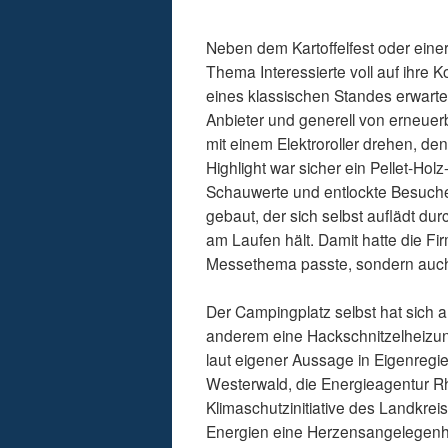
Neben dem Kartoffelfest oder eine
Thema Interessierte voll auf ihre 
eines klassischen Standes erwartet.
Anbieter und generell von erneue
mit einem Elektroroller drehen, de
Highlight war sicher ein Pellet-Ho
Schauwerte und entlockte Besuche
gebaut, der sich selbst auflädt dur
am Laufen hält. Damit hatte die F
Messethema passte, sondern auch z
Der Campingplatz selbst hat sich 
anderem eine Hackschnitzelheizun
laut eigener Aussage in Eigenregi
Westerwald, die Energieagentur Rhe
Klimaschutzinitiative des Landkre
Energien eine Herzensangelegenhe