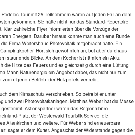
r Pedelec-Tour mit 25 Teilnehmern wären auf jeden Fall an dem
Kosten gekommen. Sie hätte nicht nur das Standard-Repertoire
 Klar, zahlreiche Flyer informierten über die Vorzüge der
rbaren Energien. Darüber hinaus konnte man auch eine Runde
n die Firma Weitershaus Photovoltaik mitgebracht hatte. Ein
lz-Campingkocher. Hört sich gewöhnlich an, bot aber durchaus
rn staunende Blicke. An dem Kocher ist nämlich ein Akku
ch die Hitze des Feuers und es gleichzeitig durch eine Lüftung
irma Mann Naturenergie ein Angebot dabei, das nicht nur zum
um eigenen Betrieb, der Holzpellets vertreibt.
auch dem Klimaschutz verschrieben. So betreibt er unter
g und zwei Photovoltaikanlagen. Matthias Weber hat die Messe
e gestemmt. Aktionspartner waren das Regionalbüro
inland-Pfalz, der Westerwald Touristik-Service, die
ises Altenkirchen und weitere. Für Weber sind erneuerbare
it, sagte er dem Kurier. Angesichts der Widerstände gegen die