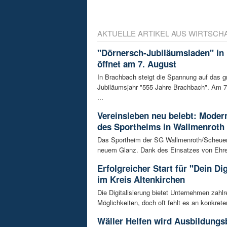
AKTUELLE ARTIKEL AUS WIRTSCH
"Dörnersch-Jubiläumsladen" in
öffnet am 7. August
In Brachbach steigt die Spannung auf das g
Jubiläumsjahr "555 Jahre Brachbach". Am 7.
...
Vereinsleben neu belebt: Moder
des Sportheims in Wallmenroth
Das Sportheim der SG Wallmenroth/Scheuerfe
neuem Glanz. Dank des Einsatzes von Ehren
Erfolgreicher Start für "Dein Di
im Kreis Altenkirchen
Die Digitalisierung bietet Unternehmen zahlr
Möglichkeiten, doch oft fehlt es an konkrete
Wäller Helfen wird Ausbildungs