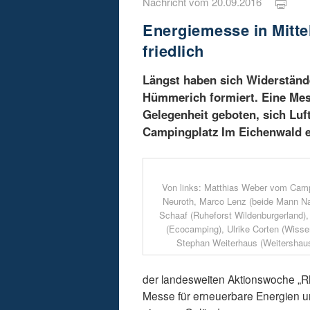
Nachricht vom 20.09.2016
Energiemesse in Mitte
friedlich
Längst haben sich Widerständ
Hümmerich formiert. Eine Mes
Gelegenheit geboten, sich Luf
Campingplatz Im Eichenwald e
Von links: Matthias Weber vom Camp
Neuroth, Marco Lenz (beide Mann Nat
Schaaf (Ruheforst Wildenburgerland)
(Ecocamping), Ulrike Corten (Wisser
Stephan Weiterhaus (Weitershaus
der landesweiten Aktionswoche „Rhei
Messe für erneuerbare Energien un