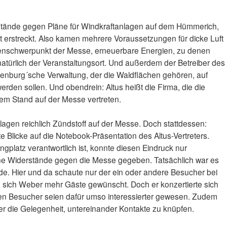
stände gegen Pläne für Windkraftanlagen auf dem Hümmerich,
et erstreckt. Also kamen mehrere Voraussetzungen für dicke Luft
nschwerpunkt der Messe, erneuerbare Energien, zu denen
atürlich der Veranstaltungsort. Und außerdem der Betreiber des
denburg´sche Verwaltung, der die Waldflächen gehören, auf
rden sollen. Und obendrein: Altus heißt die Firma, die die
inem Stand auf der Messe vertreten.
Anlagen reichlich Zündstoff auf der Messe. Doch stattdessen:
 Blicke auf die Notebook-Präsentation des Altus-Vertreters.
gplatz verantwortlich ist, konnte diesen Eindruck nur
eine Widerstände gegen die Messe gegeben. Tatsächlich war es
de. Hier und da schaute nur der ein oder andere Besucher bei
te sich Weber mehr Gäste gewünscht. Doch er konzertierte sich
igen Besucher seien dafür umso interessierter gewesen. Zudem
er die Gelegenheit, untereinander Kontakte zu knüpfen.