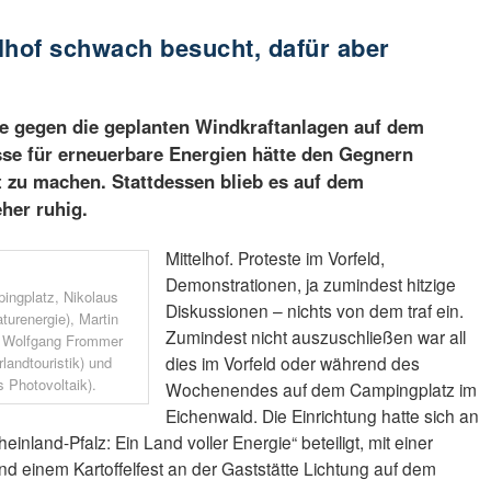
lhof schwach besucht, dafür aber
e gegen die geplanten Windkraftanlagen auf dem
se für erneuerbare Energien hätte den Gegnern
t zu machen. Stattdessen blieb es auf dem
her ruhig.
Mittelhof. Proteste im Vorfeld,
Demonstrationen, ja zumindest hitzige
ingplatz, Nikolaus
Diskussionen – nichts von dem traf ein.
urenergie), Martin
Zumindest nicht auszuschließen war all
, Wolfgang Frommer
dies im Vorfeld oder während des
landtouristik) und
 Photovoltaik).
Wochenendes auf dem Campingplatz im
Eichenwald. Die Einrichtung hatte sich an
nland-Pfalz: Ein Land voller Energie“ beteiligt, mit einer
d einem Kartoffelfest an der Gaststätte Lichtung auf dem