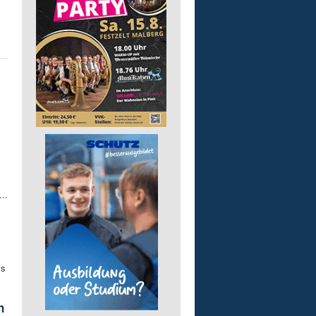
..
ys
n