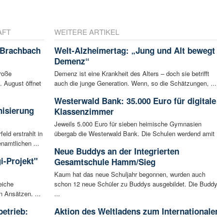
AFT
WEITERE ARTIKEL
 Brachbach
Welt-Alzheimertag: „Jung und Alt bewegt
Demenz“
roße
Demenz ist eine Krankheit des Alters – doch sie betrifft
 August öffnet
auch die junge Generation. Wenn, so die Schätzungen, ...
Westerwald Bank: 35.000 Euro für digitale
nisierung
Klassenzimmer
Jeweils 5.000 Euro für sieben heimische Gymnasien
ld erstrahlt in
übergab die Westerwald Bank. Die Schulen werdend amit .
amtlichen ...
Neue Buddys an der Integrierten
gi-Projekt"
Gesamtschule Hamm/Sieg
Kaum hat das neue Schuljahr begonnen, wurden auch
eiche
schon 12 neue Schüler zu Buddys ausgebildet. Die Budd
n Ansätzen. ...
...
betrieb:
Aktion des Weltladens zum Internationale