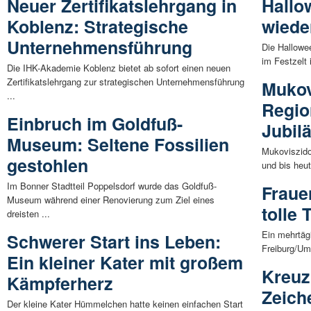
Neuer Zertifikatslehrgang in
Hallo
Koblenz: Strategische
wieder
Unternehmensführung
Die Hallowe
im Festzelt 
Die IHK-Akademie Koblenz bietet ab sofort einen neuen
Zertifikatslehrgang zur strategischen Unternehmensführung
Mukov
...
Regio
Einbruch im Goldfuß-
Jubil
Museum: Seltene Fossilien
Mukoviszido
gestohlen
und bis heut
Im Bonner Stadtteil Poppelsdorf wurde das Goldfuß-
Fraue
Museum während einer Renovierung zum Ziel eines
tolle
dreisten ...
Ein mehrtäg
Schwerer Start ins Leben:
Freiburg/Umk
Ein kleiner Kater mit großem
Kreuz
Kämpferherz
Zeich
Der kleine Kater Hümmelchen hatte keinen einfachen Start