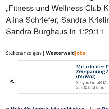
„Fitness und Wellness Club K
Alina Schriefer, Sandra Krist
Sandra Burghaus in 1:29:11
Stellenanzeigen |
Westerwald
Jobs
Mitarbeiter 
Zerspanung /
(m/w/d)
<
Schyns GmbH Med
56130 Bad Ems
⇒
Mehr Westerwald Jobs entdecken
| ⇒
Ste