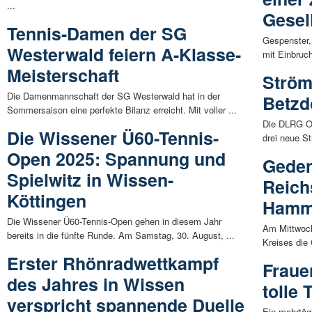
...
Gesel
Tennis-Damen der SG
Gespenster,
Westerwald feiern A-Klasse-
mit Einbruch
Meisterschaft
Ström
Die Damenmannschaft der SG Westerwald hat in der
Betzd
Sommersaison eine perfekte Bilanz erreicht. Mit voller ...
Die DLRG Or
Die Wissener Ü60-Tennis-
drei neue S
Open 2025: Spannung und
Geden
Spielwitz in Wissen-
Reich
Köttingen
Ham
Die Wissener Ü60-Tennis-Open gehen in diesem Jahr
Am Mittwoch
bereits in die fünfte Runde. Am Samstag, 30. August, ...
Kreises die
Erster Rhönradwettkampf
Fraue
des Jahres in Wissen
tolle
verspricht spannende Duelle
Ein mehrtäg