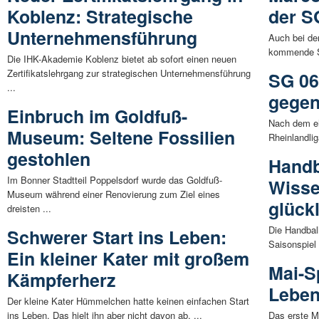
Koblenz: Strategische
der S
Unternehmensführung
Auch bei de
kommende Sp
Die IHK-Akademie Koblenz bietet ab sofort einen neuen
Zertifikatslehrgang zur strategischen Unternehmensführung
SG 06
...
gegen
Einbruch im Goldfuß-
Nach dem eh
Museum: Seltene Fossilien
Rheinlandli
gestohlen
Handb
Im Bonner Stadtteil Poppelsdorf wurde das Goldfuß-
Wisse
Museum während einer Renovierung zum Ziel eines
glück
dreisten ...
Die Handbal
Schwerer Start ins Leben:
Saisonspiel 
Ein kleiner Kater mit großem
Mai-S
Kämpferherz
Leben
Der kleine Kater Hümmelchen hatte keinen einfachen Start
ins Leben. Das hielt ihn aber nicht davon ab, ...
Das erste M