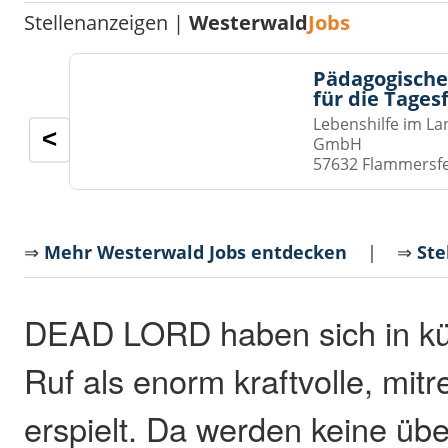
Stellenanzeigen |
Westerwald
Jobs
Pädagogische
für die Tages
Lebenshilfe im La
<
GmbH
57632 Flammersf
⇒
Mehr Westerwald Jobs entdecken
| ⇒
Ste
DEAD LORD haben sich in kür
Ruf als enorm kraftvolle, mit
erspielt. Da werden keine übe