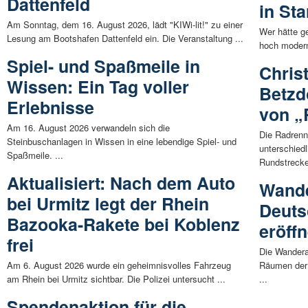
Dattenfeld
in St
Am Sonntag, dem 16. August 2026, lädt "KIWi-lit!" zu einer
Wer hätte ge
Lesung am Bootshafen Dattenfeld ein. Die Veranstaltung ...
hoch modern
Spiel- und Spaßmeile in
Chris
Wissen: Ein Tag voller
Betzd
Erlebnisse
von „
Am 16. August 2026 verwandeln sich die
Die Radrenn
Steinbuschanlagen in Wissen in eine lebendige Spiel- und
unterschied
Spaßmeile. ...
Rundstrecke
Aktualisiert: Nach dem Auto
Wande
bei Urmitz legt der Rhein
Deuts
Bazooka-Rakete bei Koblenz
eröffn
frei
Die Wandera
Am 6. August 2026 wurde ein geheimnisvolles Fahrzeug
Räumen der 
am Rhein bei Urmitz sichtbar. Die Polizei untersucht ...
...
Spendenaktion für die