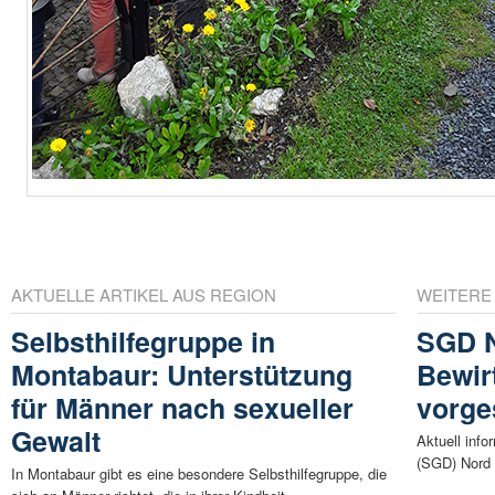
AKTUELLE ARTIKEL AUS REGION
WEITERE
Selbsthilfegruppe in
SGD N
Montabaur: Unterstützung
Bewir
für Männer nach sexueller
vorges
Gewalt
Aktuell info
(SGD) Nord 
In Montabaur gibt es eine besondere Selbsthilfegruppe, die