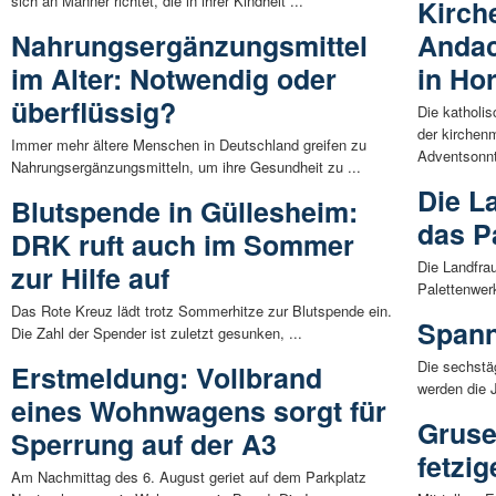
sich an Männer richtet, die in ihrer Kindheit ...
Kirch
Nahrungsergänzungsmittel
Andac
im Alter: Notwendig oder
in Ho
überflüssig?
Die katholi
der kirchen
Immer mehr ältere Menschen in Deutschland greifen zu
Adventsonnt
Nahrungsergänzungsmitteln, um ihre Gesundheit zu ...
Die L
Blutspende in Güllesheim:
das P
DRK ruft auch im Sommer
Die Landfrau
zur Hilfe auf
Palettenwer
Das Rote Kreuz lädt trotz Sommerhitze zur Blutspende ein.
Spann
Die Zahl der Spender ist zuletzt gesunken, ...
Die sechstäg
Erstmeldung: Vollbrand
werden die J
eines Wohnwagens sorgt für
Gruse
Sperrung auf der A3
fetzi
Am Nachmittag des 6. August geriet auf dem Parkplatz