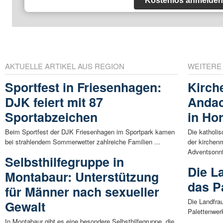
Kostenlos anmelden
AKTUELLE ARTIKEL AUS REGION
WEITERE
Sportfest in Friesenhagen:
Kirch
DJK feiert mit 87
Andac
Sportabzeichen
in Ho
Beim Sportfest der DJK Friesenhagen im Sportpark kamen
Die katholi
bei strahlendem Sommerwetter zahlreiche Familien ...
der kirchen
Adventsonnt
Selbsthilfegruppe in
Die L
Montabaur: Unterstützung
das P
für Männer nach sexueller
Die Landfrau
Gewalt
Palettenwer
In Montabaur gibt es eine besondere Selbsthilfegruppe, die