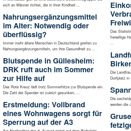
Eink
sich an Männer richtet, die in ihrer Kindheit ...
Verbr
Nahrungsergänzungsmittel
Freiwi
im Alter: Notwendig oder
Das Statist
überflüssig?
freiwillige
Immer mehr ältere Menschen in Deutschland greifen zu
...
Nahrungsergänzungsmitteln, um ihre Gesundheit zu ...
Landf
Blutspende in Güllesheim:
Birke
DRK ruft auch im Sommer
Die Landfra
zur Hilfe auf
Dorfplatz in
Das Rote Kreuz lädt trotz Sommerhitze zur Blutspende ein.
Spann
Die Zahl der Spender ist zuletzt gesunken, ...
Die sechstäg
Erstmeldung: Vollbrand
werden die J
eines Wohnwagens sorgt für
Gruse
Sperrung auf der A3
fetzi
Am Nachmittag des 6. August geriet auf dem Parkplatz