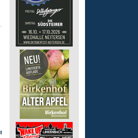
.
.
t