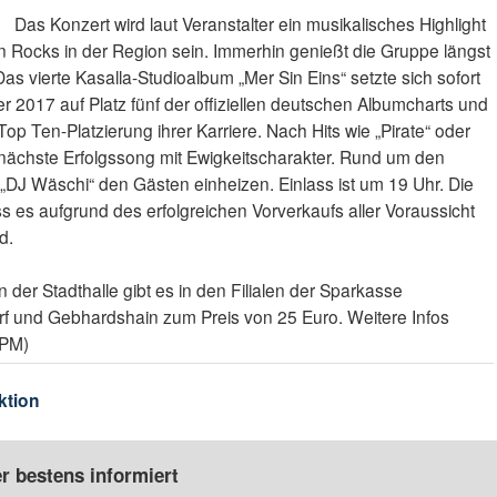
Das Konzert wird laut Veranstalter ein musikalisches Highlight
en Rocks in der Region sein. Immerhin genießt die Gruppe längst
Das vierte Kasalla-Studioalbum „Mer Sin Eins“ setzte sich sofort
 2017 auf Platz fünf der offiziellen deutschen Albumcharts und
op Ten-Platzierung ihrer Karriere. Nach Hits wie „Pirate“ oder
er nächste Erfolgssong mit Ewigkeitscharakter. Rund um den
rf „DJ Wäschi“ den Gästen einheizen. Einlass ist um 19 Uhr. Die
ss es aufgrund des erfolgreichen Vorverkaufs aller Voraussicht
d.
in der Stadthalle gibt es in den Filialen der Sparkasse
rf und Gebhardshain zum Preis von 25 Euro. Weitere Infos
(PM)
ktion
r bestens informiert