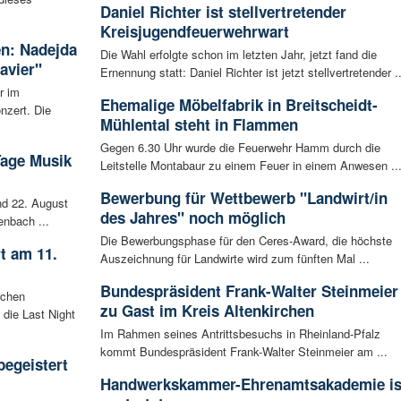
Daniel Richter ist stellvertretender
Kreisjugendfeuerwehrwart
en: Nadejda
Die Wahl erfolgte schon im letzten Jahr, jetzt fand die
avier"
Ernennung statt: Daniel Richter ist jetzt stellvertretender ..
r im
Ehemalige Möbelfabrik in Breitscheidt-
nzert. Die
Mühlental steht in Flammen
Gegen 6.30 Uhr wurde die Feuerwehr Hamm durch die
Tage Musik
Leitstelle Montabaur zu einem Feuer in einem Anwesen ..
Bewerbung für Wettbewerb "Landwirt/in
d 22. August
des Jahres" noch möglich
enbach ...
Die Bewerbungsphase für den Ceres-Award, die höchste
t am 11.
Auszeichnung für Landwirte wird zum fünften Mal ...
Bundespräsident Frank-Walter Steinmeier
rchen
zu Gast im Kreis Altenkirchen
 die Last Night
Im Rahmen seines Antrittsbesuchs in Rheinland-Pfalz
kommt Bundespräsident Frank-Walter Steinmeier am ...
begeistert
Handwerkskammer-Ehrenamtsakademie is