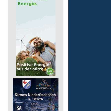
Pädagogische Fachkraft
für die Tagesförderstätt