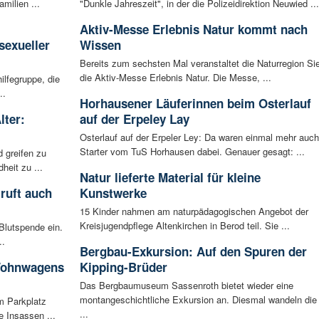
milien ...
"Dunkle Jahreszeit", in der die Polizeidirektion Neuwied ...
:
Aktiv-Messe Erlebnis Natur kommt nach
sexueller
Wissen
Bereits zum sechsten Mal veranstaltet die Naturregion Si
die Aktiv-Messe Erlebnis Natur. Die Messe, ...
ilfegruppe, die
..
Horhausener Läuferinnen beim Osterlauf
lter:
auf der Erpeley Lay
Osterlauf auf der Erpeler Ley: Da waren einmal mehr auch
Starter vom TuS Horhausen dabei. Genauer gesagt: ...
 greifen zu
eit zu ...
Natur lieferte Material für kleine
ruft auch
Kunstwerke
15 Kinder nahmen am naturpädagogischen Angebot der
Kreisjugendpflege Altenkirchen in Berod teil. Sie ...
Blutspende ein.
..
Bergbau-Exkursion: Auf den Spuren der
 Wohnwagens
Kipping-Brüder
Das Bergbaumuseum Sassenroth bietet wieder eine
montangeschichtliche Exkursion an. Diesmal wandeln die
m Parkplatz
...
 Insassen ...