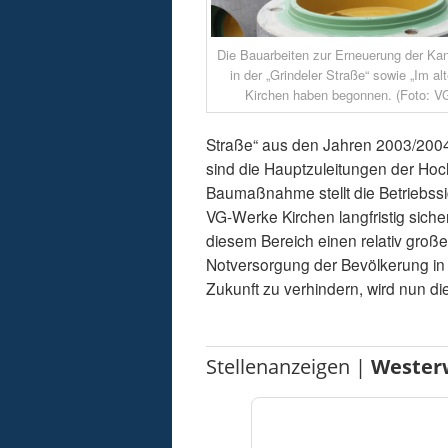
Die Bauarbeiten zur Erneuerung der Kan
in der „Grindeler Straße“ sowie „Im al
Kirchen haben begonnen. (Foto: V
Straße“ aus den Jahren 2003/2004
sind die Hauptzuleitungen der Ho
Baumaßnahme stellt die Betriebssic
VG-Werke Kirchen langfristig sic
diesem Bereich einen relativ groß
Notversorgung der Bevölkerung in 
Zukunft zu verhindern, wird nun d
Stellenanzeigen |
Wester