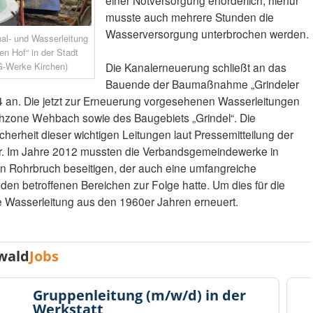
einer Notversorgung erforderlich, hierfür
musste auch mehrere Stunden die
Wasserversorgung unterbrochen werden.
al- und Wasserleitung
ten Hof“ in der Stadt
G-Werke Kirchen)
Die Kanalerneuerung schließt an das
Bauende der Baumaßnahme „Grindeler
 an. Die jetzt zur Erneuerung vorgesehenen Wasserleitungen
chzone Wehbach sowie des Baugebiets „Grindel“. Die
herheit dieser wichtigen Leitungen laut Pressemitteilung der
her. Im Jahre 2012 mussten die Verbandsgemeindewerke in
en Rohrbruch beseitigen, der auch eine umfangreiche
den betroffenen Bereichen zur Folge hatte. Um dies für die
ie Wasserleitung aus den 1960er Jahren erneuert.
wald
Jobs
Gruppenleitung (m/w/d) in der
Werkstatt