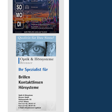
Lebenshilfe im Landkreis Altenk
GmbH
57632 Flammersfeld