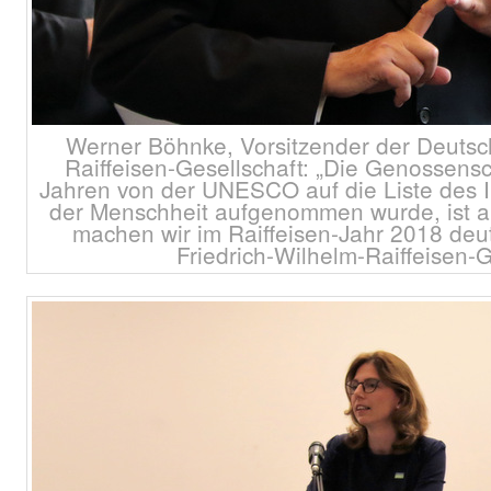
Werner Böhnke, Vorsitzender der Deutsc
Raiffeisen-Gesellschaft: „Die Genossensc
Jahren von der UNESCO auf die Liste des I
der Menschheit aufgenommen wurde, ist ak
machen wir im Raiffeisen-Jahr 2018 deut
Friedrich-Wilhelm-Raiffeisen-G