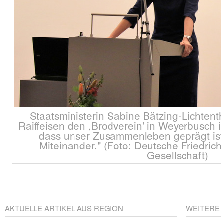
Staatsministerin Sabine Bätzing-Lichtent
Raiffeisen den ,Brodverein' in Weyerbusch i
dass unser Zusammenleben geprägt ist
Miteinander." (Foto: Deutsche Friedric
Gesellschaft)
AKTUELLE ARTIKEL AUS REGION
WEITERE